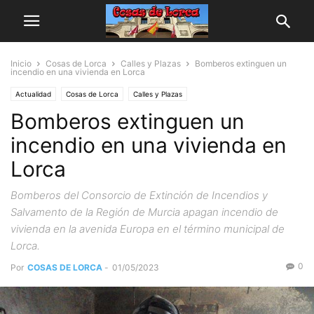
Inicio
Cosas de Lorca
Calles y Plazas
Bomberos extinguen un
incendio en una vivienda en Lorca
Actualidad
Cosas de Lorca
Calles y Plazas
Bomberos extinguen un
incendio en una vivienda en
Lorca
Bomberos del Consorcio de Extinción de Incendios y
Salvamento de la Región de Murcia apagan incendio de
vivienda en la avenida Europa en el término municipal de
Lorca.
0
Por
COSAS DE LORCA
-
01/05/2023