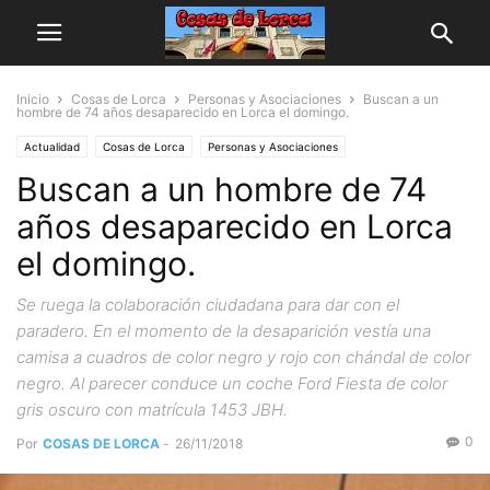
Inicio
Cosas de Lorca
Personas y Asociaciones
Buscan a un
hombre de 74 años desaparecido en Lorca el domingo.
Actualidad
Cosas de Lorca
Personas y Asociaciones
Buscan a un hombre de 74
años desaparecido en Lorca
el domingo.
Se ruega la colaboración ciudadana para dar con el
paradero. En el momento de la desaparición vestía una
camisa a cuadros de color negro y rojo con chándal de color
negro. Al parecer conduce un coche Ford Fiesta de color
gris oscuro con matrícula 1453 JBH.
0
Por
COSAS DE LORCA
-
26/11/2018