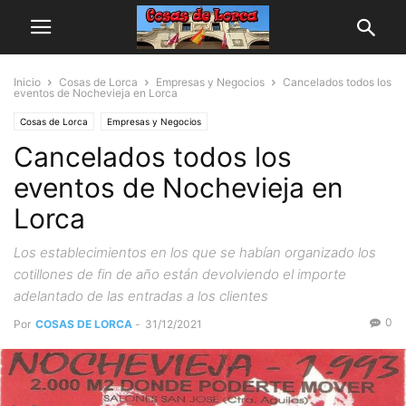
Inicio
Cosas de Lorca
Empresas y Negocios
Cancelados todos los
eventos de Nochevieja en Lorca
Cosas de Lorca
Empresas y Negocios
Cancelados todos los
eventos de Nochevieja en
Lorca
Los establecimientos en los que se habían organizado los
cotillones de fin de año están devolviendo el importe
adelantado de las entradas a los clientes
0
Por
COSAS DE LORCA
-
31/12/2021