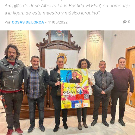
Amig@s de José Alberto Lario Bastida 'El Flori', en homenaje
a la figura de este maestro y músico lorquino".
0
Por
COSAS DE LORCA
-
11/05/2022