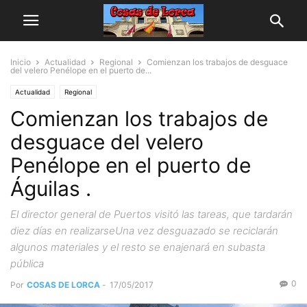
Inicio
Actualidad
Regional
Comienzan los trabajos de desguace
del velero Penélope en el puerto de...
Actualidad
Regional
Comienzan los trabajos de
desguace del velero
Penélope en el puerto de
Águilas .
El director general de Puertos visitó las tareas, que tardarán
diez días en realizarseUna vez desguazado se reciclarán
algunos materiales y el resto se enajenará en subasta
pública
0
Por
COSAS DE LORCA
-
17/05/2017