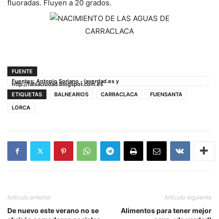
fluoradas. Fluyen a 20 grados
.
FUENTE
Fuentes: Antonio Soriano - laverdad.es y
http://falsaciudad.blogspot.com.es
ETIQUETAS
BALNEARIOS
CARRACLACA
FUENSANTA
LORCA
Artículo anterior
Artículo siguiente
De nuevo este verano no se
Alimentos para tener mejor