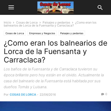
Inicio
Cosas de Lorca
Paisajes y pedanias
¿Como eran los
balnearios de Lorca de la Fuensanta y Carraclaca?
Cosas de Lorca
Empresas y Negocios
Paisajes y pedanias
¿Como eran los balnearios de
Lorca de la Fuensanta y
Carraclaca?
Los baños de la Fuensanta y de Carraclaca tuvieron su
época brillante pero hoy están en el olvido. Actualmente la
casa del balneario de la Fuensanta está habitada por sus
dueños Tomás y Luisana.
0
Por
COSAS DE LORCA
-
22/06/2016