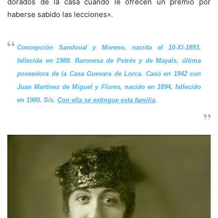
dorados de la casa cuando le ofrecen un premio por
haberse sabido las lecciones».
Concepción Sandoval y Moreno
, nacida el 10-XI-1893,
fallecida en 1988. Baronesa de Petrés y de Mayals, última
poseedora de la Casa Guevara de Lorca. Casó en 1942 con
Juan Martínez de Miguel y Flores, nacido en 1894, fallecido
en 1980. S/s.
Con ella se extingue esta familia
.