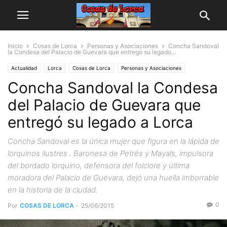
Inicio
Cosas de Lorca
Personas y Asociaciones
Concha Sandoval
la Condesa del Palacio de Guevara que entregó su legado...
Actualidad
Lorca
Cosas de Lorca
Personas y Asociaciones
Concha Sandoval la Condesa
del Palacio de Guevara que
entregó su legado a Lorca
Concha Sandoval es la única mujer que figura en la lápida de
lorquinos ilustres . Baronesa de Petrés y Mayals, impulsora
del bordado lorquino, defensora del folclore y última
moradora del Palacio de Guevara, dejó una huella imborrable
en la historia de la ciudad.
0
Por
COSAS DE LORCA
-
25/06/2015