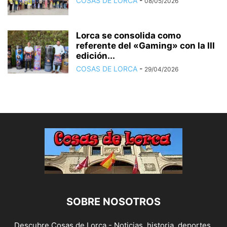
COSAS DE LORCA
-
08/05/2026
Lorca se consolida como
referente del «Gaming» con la III
edición...
COSAS DE LORCA
-
29/04/2026
SOBRE NOSOTROS
Descubre Cosas de Lorca - Noticias, historia, deportes,