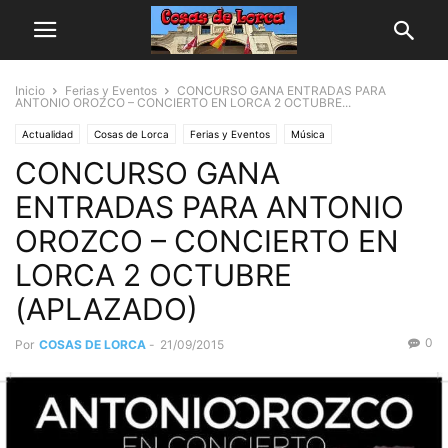
Inicio
Ferias y Eventos
CONCURSO GANA ENTRADAS PARA
ANTONIO OROZCO – CONCIERTO EN LORCA 2 OCTUBRE...
Actualidad
Cosas de Lorca
Ferias y Eventos
Música
CONCURSO GANA
ENTRADAS PARA ANTONIO
OROZCO – CONCIERTO EN
LORCA 2 OCTUBRE
(APLAZADO)
0
Por
COSAS DE LORCA
-
21/09/2015