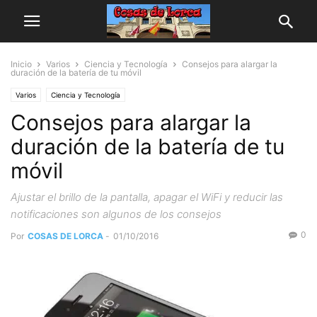
Inicio
Varios
Ciencia y Tecnología
Consejos para alargar la
duración de la batería de tu móvil
Varios
Ciencia y Tecnología
Consejos para alargar la
duración de la batería de tu
móvil
Ajustar el brillo de la pantalla, apagar el WiFi y reducir las
notificaciones son algunos de los consejos
0
Por
COSAS DE LORCA
-
01/10/2016