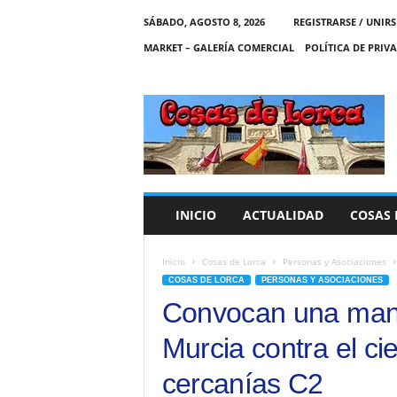
SÁBADO, AGOSTO 8, 2026
REGISTRARSE / UNIRS
MARKET – GALERÍA COMERCIAL
POLÍTICA DE PRIV
C
O
S
A
S
D
E
INICIO
ACTUALIDAD
COSAS 
L
O
R
Inicio
Cosas de Lorca
Personas y Asociaciones
C
COSAS DE LORCA
PERSONAS Y ASOCIACIONES
A
Convocan una mani
Murcia contra el cie
cercanías C2