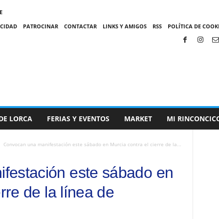
E
ACIDAD
PATROCINAR
CONTACTAR
LINKS Y AMIGOS
RSS
POLÍTICA DE COOKI
DE LORCA
FERIAS Y EVENTOS
MARKET
MI RINCONCIC
Convocan una manifestación este sábado en Murcia contra el cierre de la...
festación este sábado en
rre de la línea de