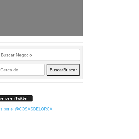
Buscar
Buscar
uenos en Twitter
ts por el @COSASDELORCA.