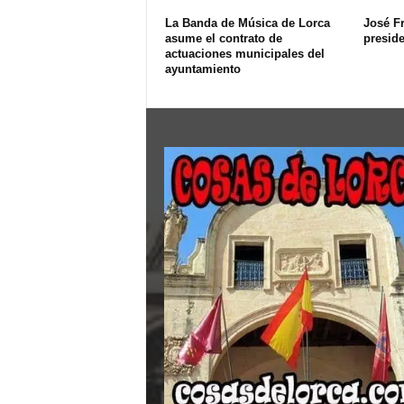
La Banda de Música de Lorca
José F
asume el contrato de
presid
actuaciones municipales del
ayuntamiento