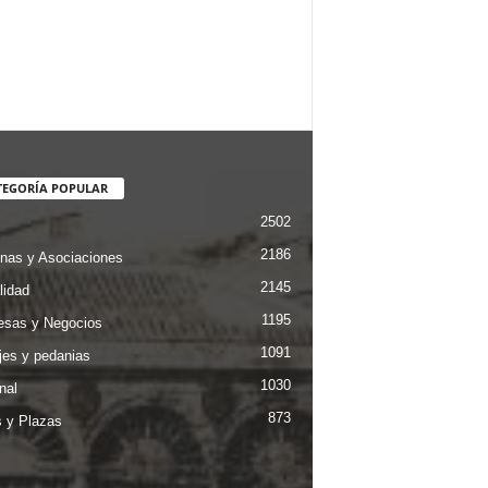
TEGORÍA POPULAR
2502
2186
nas y Asociaciones
2145
lidad
1195
sas y Negocios
1091
jes y pedanias
1030
nal
873
s y Plazas