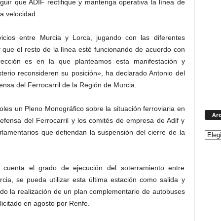
uir que ADIF rectifique y mantenga operativa la línea de
ta velocidad.
icios entre Murcia y Lorca, jugando con las diferentes
 que el resto de la línea esté funcionando de acuerdo con
irección es en la que planteamos esta manifestación y
erio reconsideren su posición», ha declarado Antonio del
nsa del Ferrocarril de la Región de Murcia.
les un Pleno Monográfico sobre la situación ferroviaria en
Arc
efensa del Ferrocarril y los comités de empresa de Adif y
lamentarios que defiendan la suspensión del cierre de la
 cuenta el grado de ejecución del soterramiento entre
a, se pueda utilizar esta última estación como salida y
ado la realización de un plan complementario de autobuses
l licitado en agosto por Renfe.