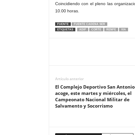
Coincidiendo con el pleno las organizaci
10.00 horas.
FUENTE
FUENTE CADENA SER
ETIQUETAS
ADIF
CORTE
RENFE
VIA
Artículo anterior
El Complejo Deportivo San Antonio
acoge, este martes y miércoles, el
Campeonato Nacional Militar de
Salvamento y Socorrismo