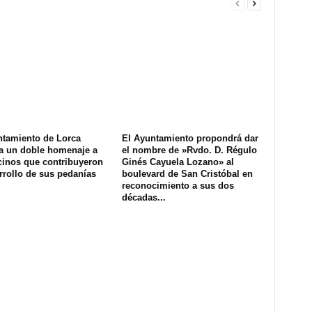
ntamiento de Lorca
El Ayuntamiento propondrá dar
a un doble homenaje a
el nombre de »Rvdo. D. Régulo
cinos que contribuyeron
Ginés Cayuela Lozano» al
rrollo de sus pedanías
boulevard de San Cristóbal en
reconocimiento a sus dos
décadas...