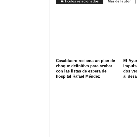
Artículos relacionados
Más del autor
Casalduero reclama un plan de
El Ayu
choque definitivo para acabar
impuls
con las listas de espera del
dos ve
hospital Rafael Méndez
al desa