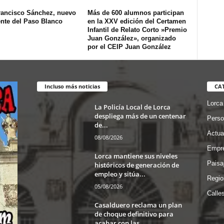
rancisco Sánchez, nuevo
Más de 600 alumnos participan
ente del Paso Blanco
en la XXV edición del Certamen
Infantil de Relato Corto »Premio
Juan González», organizado
por el CEIP Juan González
Incluso más noticias
CA
Lorca
La Policía Local de Lorca
despliega más de un centenar
Perso
de...
Actua
08/08/2026
Empre
Lorca mantiene sus niveles
Paisa
históricos de generación de
empleo y sitúa...
Regio
05/08/2026
Calle
Casalduero reclama un plan
de choque definitivo para
acabar con las...