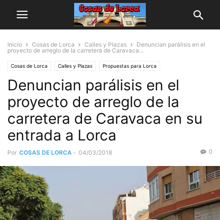
Inicio
Cosas de Lorca
Calles y Plazas
Denuncian parálisis en el
proyecto de arreglo de la carretera de Caravaca...
Cosas de Lorca
Calles y Plazas
Propuestas para Lorca
Denuncian parálisis en el
proyecto de arreglo de la
carretera de Caravaca en su
entrada a Lorca
0
Por
COSAS DE LORCA
-
04/03/2018