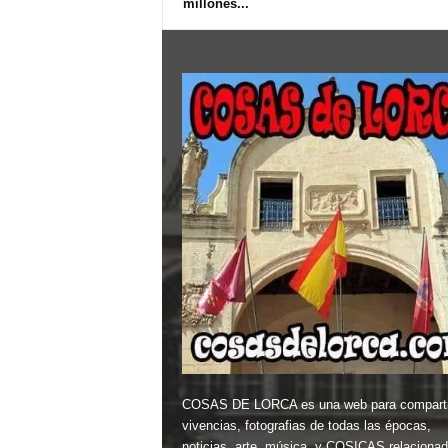
millones...
COSAS DE LORCA es una web para comparti
vivencias, fotografias de todas las épocas,
noticias, arte, música, y COSICAS relaciona