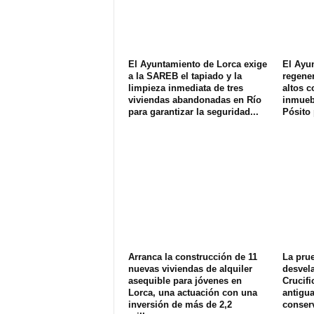
El Ayuntamiento de Lorca exige
El Ayu
a la SAREB el tapiado y la
regener
limpieza inmediata de tres
altos c
viviendas abandonadas en Río
inmuebl
para garantizar la seguridad...
Pósito 
Arranca la construcción de 11
La pru
nuevas viviendas de alquiler
desvel
asequible para jóvenes en
Crucifi
Lorca, una actuación con una
antigua
inversión de más de 2,2
conserv