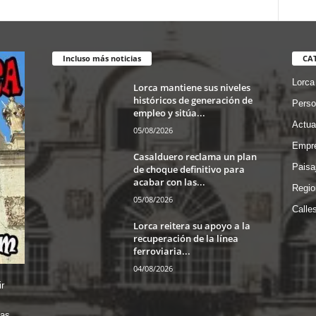
Incluso más noticias
CA
Lorca
Lorca mantiene sus niveles
históricos de generación de
Perso
empleo y sitúa...
Actua
05/08/2026
Empre
Casalduero reclama un plan
Paisa
de choque definitivo para
acabar con las...
Regio
05/08/2026
Calle
Lorca reitera su apoyo a la
recuperación de la línea
ferroviaria...
04/08/2026
r
das