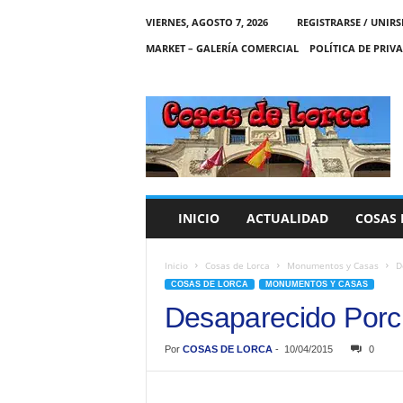
VIERNES, AGOSTO 7, 2026
REGISTRARSE / UNIRS
MARKET – GALERÍA COMERCIAL
POLÍTICA DE PRIV
C
O
S
A
S
D
E
INICIO
ACTUALIDAD
COSAS 
L
O
R
Inicio
Cosas de Lorca
Monumentos y Casas
D
C
COSAS DE LORCA
MONUMENTOS Y CASAS
A
Desaparecido Porc
Por
COSAS DE LORCA
-
10/04/2015
0