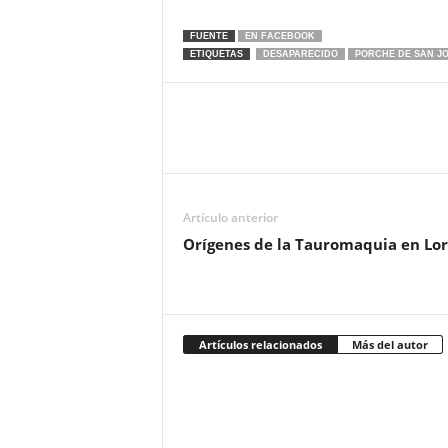
FUENTE
EN FACEBOOK
ETIQUETAS
DESAPARECIDO
PORCHE DE SAN J
Artículo anterior
Orígenes de la Tauromaquia en Lo
Artículos relacionados
Más del autor