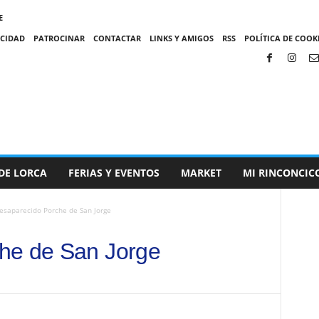
E
ACIDAD
PATROCINAR
CONTACTAR
LINKS Y AMIGOS
RSS
POLÍTICA DE COOKI
DE LORCA
FERIAS Y EVENTOS
MARKET
MI RINCONCIC
esaparecido Porche de San Jorge
he de San Jorge