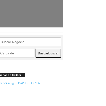
Buscar
Buscar
uenos en Twitter
ts por el @COSASDELORCA.