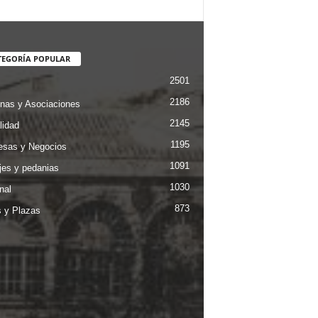
TEGORÍA POPULAR
2501
2186
nas y Asociaciones
2145
lidad
1195
sas y Negocios
1091
jes y pedanias
1030
nal
873
s y Plazas