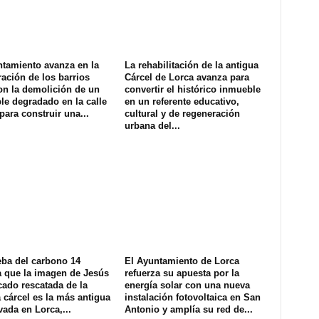
ntamiento avanza en la
La rehabilitación de la antigua
ación de los barrios
Cárcel de Lorca avanza para
on la demolición de un
convertir el histórico inmueble
e degradado en la calle
en un referente educativo,
para construir una...
cultural y de regeneración
urbana del...
eba del carbono 14
El Ayuntamiento de Lorca
a que la imagen de Jesús
refuerza su apuesta por la
cado rescatada de la
energía solar con una nueva
 cárcel es la más antigua
instalación fotovoltaica en San
ada en Lorca,...
Antonio y amplía su red de...