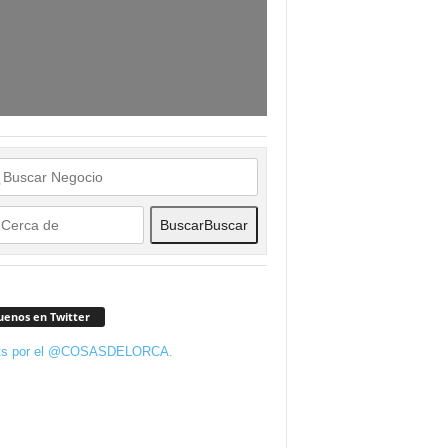
Buscar
Buscar
uenos en Twitter
ts por el @COSASDELORCA.