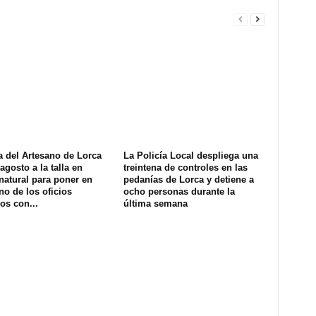
a del Artesano de Lorca
La Policía Local despliega una
agosto a la talla en
treintena de controles en las
natural para poner en
pedanías de Lorca y detiene a
no de los oficios
ocho personas durante la
os con...
última semana