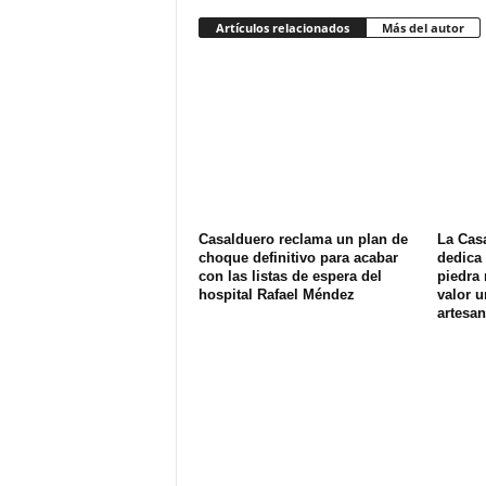
Artículos relacionados
Más del autor
Casalduero reclama un plan de
La Cas
choque definitivo para acabar
dedica 
con las listas de espera del
piedra 
hospital Rafael Méndez
valor u
artesan