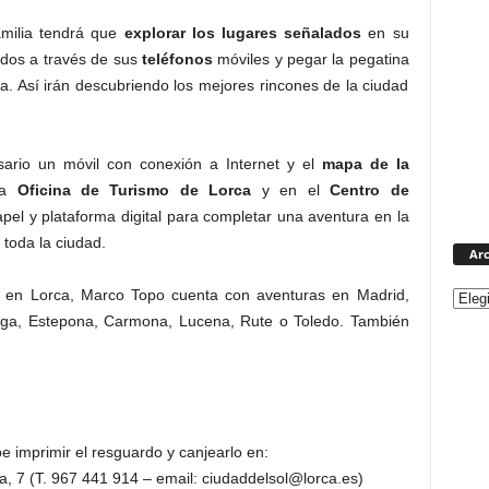
familia tendrá que
explorar los lugares señalados
en su
ados a través de sus
teléfonos
móviles y pegar la pegatina
. Así irán descubriendo los mejores rincones de la ciudad
ario un móvil con conexión a Internet y el
mapa de la
la
Oficina de Turismo de Lorca
y en el
Centro de
el y plataforma digital para completar una aventura en la
 toda la ciudad.
Arc
 en Lorca, Marco Topo cuenta con aventuras en Madrid,
álaga, Estepona, Carmona, Lucena, Rute o Toledo. También
e imprimir el resguardo y canjearlo en:
, 7 (T. 967 441 914 – email: ciudaddelsol@lorca.es)