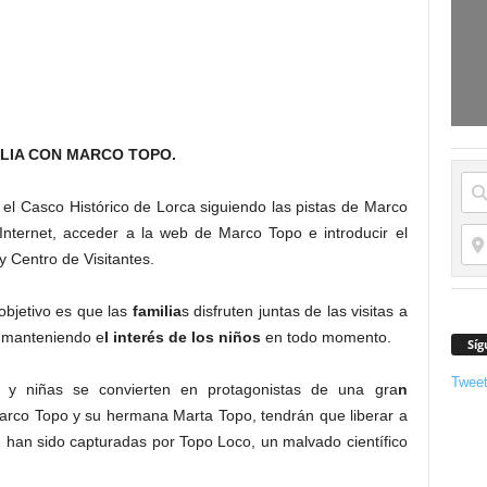
LIA CON MARCO TOPO.
 el Casco Histórico de Lorca siguiendo las pistas de Marco
 Internet, acceder a la web de Marco Topo e introducir el
y Centro de Visitantes.
objetivo es que las
familia
s disfruten juntas de las visitas a
a, manteniendo e
l interés de los niños
en todo momento.
Síg
Twee
s y niñas se convierten en protagonistas de una gra
n
rco Topo y su hermana Marta Topo, tendrán que liberar a
e han sido capturadas por Topo Loco, un malvado científico