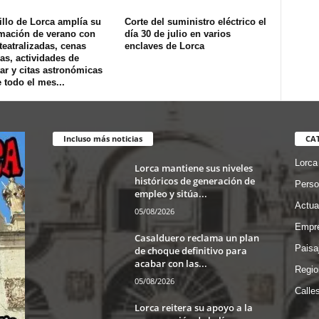
illo de Lorca amplía su
Corte del suministro eléctrico el
mación de verano con
día 30 de julio en varios
 teatralizadas, cenas
enclaves de Lorca
as, actividades de
ar y citas astronómicas
 todo el mes...
Incluso más noticias
CA
Lorca
Lorca mantiene sus niveles
históricos de generación de
Perso
empleo y sitúa...
Actua
05/08/2026
Empre
Casalduero reclama un plan
Paisa
de choque definitivo para
acabar con las...
Regio
05/08/2026
Calle
Lorca reitera su apoyo a la