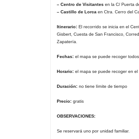
– Centro de Visitantes
en la C/ Puerta d
– Castillo de Lorca
en Ctra. Cerro del Cas
Itinerario:
El recorrido se inicia en el Ce
Gisbert, Cuesta de San Francisco, Corred
Zapatería.
Fechas:
el mapa se puede recoger todos 
Horario:
el mapa se puede recoger en el 
Duración:
no tiene límite de tiempo
Precio:
gratis
OBSERVACIONES:
Se reservará uno por unidad familiar.