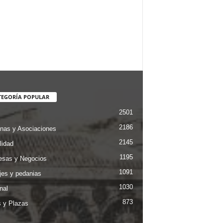
TEGORÍA POPULAR
2501
2186
nas y Asociaciones
2145
lidad
1195
sas y Negocios
1091
jes y pedanias
1030
nal
873
s y Plazas