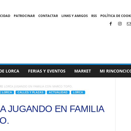
ACIDAD
PATROCINAR
CONTACTAR
LINKS Y AMIGOS
RSS
POLÍTICA DE COOKI
DE LORCA
FERIAS Y EVENTOS
MARKET
MI RINCONCIC
RE LORCA JUGANDO EN FAMILIA CON MARCO TOPO.
E LORCA
CALLES Y PLAZAS
ACTUALIDAD
LORCA
 JUGANDO EN FAMILIA
O.