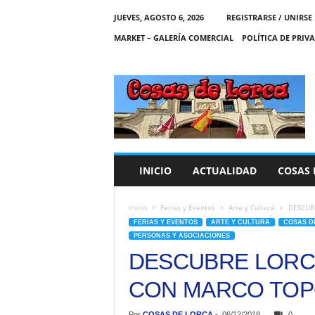
JUEVES, AGOSTO 6, 2026
REGISTRARSE / UNIRSE
MARKET – GALERÍA COMERCIAL
POLÍTICA DE PRIV
C
O
S
A
S
D
E
INICIO
ACTUALIDAD
COSAS 
L
O
R
Inicio
Ferias y Eventos
Arte y Cultura
DESCUB
C
FERIAS Y EVENTOS
ARTE Y CULTURA
COSAS D
A
PERSONAS Y ASOCIACIONES
DESCUBRE LORCA
CON MARCO TOP
Por
COSAS DE LORCA
-
06/12/2018
0