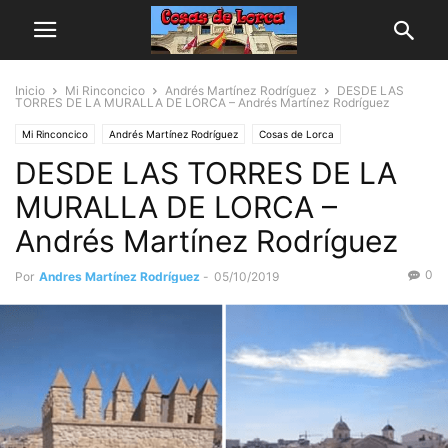
Inicio
Mi Rinconcico
Andrés Martínez Rodríguez
DESDE LAS
TORRES DE LA MURALLA DE LORCA – Andrés Martínez Rodríguez
Mi Rinconcico
Andrés Martínez Rodríguez
Cosas de Lorca
DESDE LAS TORRES DE LA
Monumentos y Casas
MURALLA DE LORCA –
Andrés Martínez Rodríguez
0
Por
Andres Martínez Rodríguez
-
05/10/2019