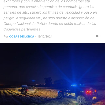
extintores y con la intervención de los bomberosEsta
persona, que carecía de permiso de conducir, ignoró las
señales de alto, superó los límites de velocidad y puso en
peligro la seguridad vial, ha sido puesto a disposición del
Cuerpo Nacional de Policía donde se están realizando las
diligencias pertinentes
0
Por
COSAS DE LORCA
-
19/12/2024