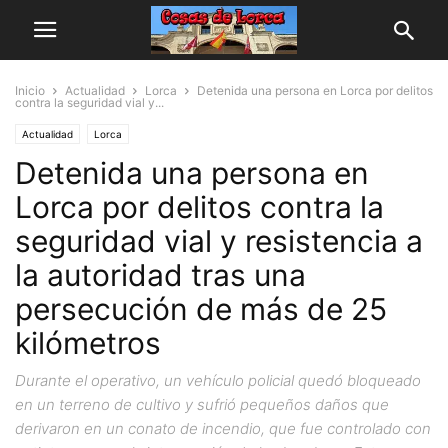
Inicio
Actualidad
Lorca
Detenida una persona en Lorca por delitos
contra la seguridad vial y...
Actualidad
Lorca
Detenida una persona en
Lorca por delitos contra la
seguridad vial y resistencia a
la autoridad tras una
persecución de más de 25
kilómetros
Durante el operativo, un vehículo policial quedó bloqueado
en un terreno de cultivo y sufrió pequeños daños que
derivaron en un conato de incendio, que fue controlado con