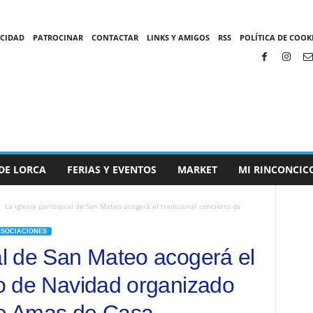
ACIDAD
PATROCINAR
CONTACTAR
LINKS Y AMIGOS
RSS
POLÍTICA DE COOKI
DE LORCA
FERIAS Y EVENTOS
MARKET
MI RINCONCIC
La iglesia parroquial de San Mateo acogerá el tradicional concierto de
ASOCIACIONES
ial de San Mateo acogerá el
to de Navidad organizado