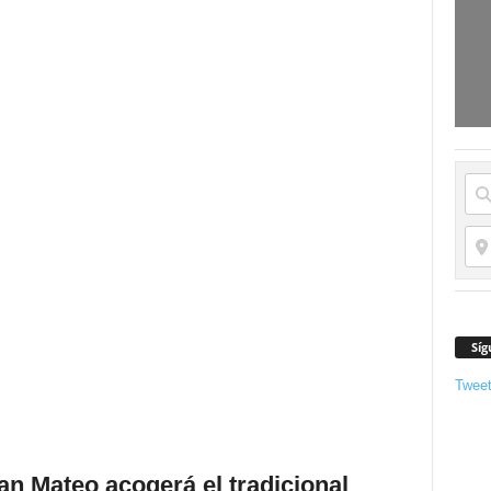
Síg
Twee
San Mateo acogerá el tradicional