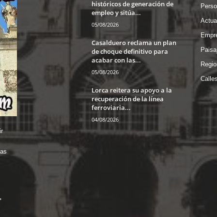
históricos de generación de
Perso
empleo y sitúa...
Actua
05/08/2026
Empre
Casalduero reclama un plan
Paisa
de choque definitivo para
acabar con las...
Regio
05/08/2026
Calle
Lorca reitera su apoyo a la
recuperación de la línea
ferroviaria...
04/08/2026
r
das