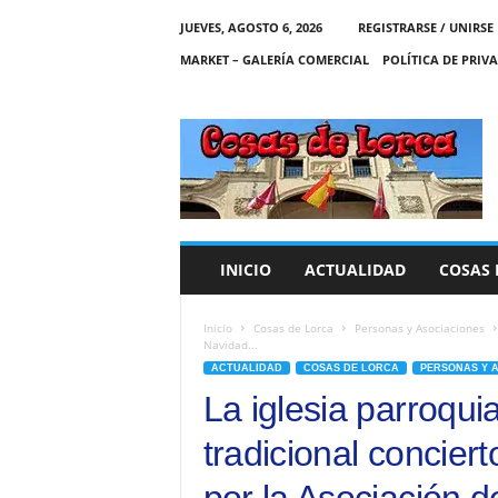
JUEVES, AGOSTO 6, 2026
REGISTRARSE / UNIRSE
MARKET – GALERÍA COMERCIAL
POLÍTICA DE PRIV
C
O
S
A
S
D
E
INICIO
ACTUALIDAD
COSAS 
L
O
R
Inicio
Cosas de Lorca
Personas y Asociaciones
Navidad...
C
ACTUALIDAD
COSAS DE LORCA
PERSONAS Y 
A
La iglesia parroqu
tradicional concier