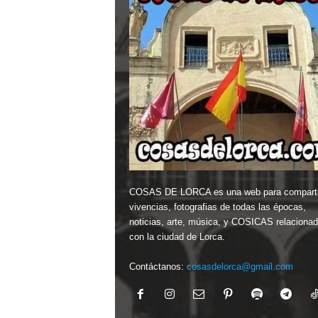
COSAS DE LORCA es una web para comparti
vivencias, fotografias de todas las épocas,
noticias, arte, música, y COSICAS relaciona
con la ciudad de Lorca.
Contáctanos:
cosasdelorca@gmail.com