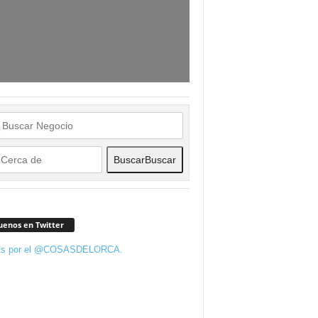
Buscar
Buscar
uenos en Twitter
ts por el @COSASDELORCA.