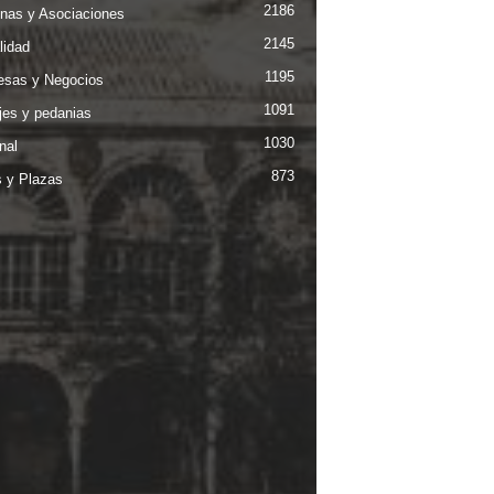
2186
nas y Asociaciones
2145
lidad
1195
sas y Negocios
1091
jes y pedanias
1030
nal
873
s y Plazas