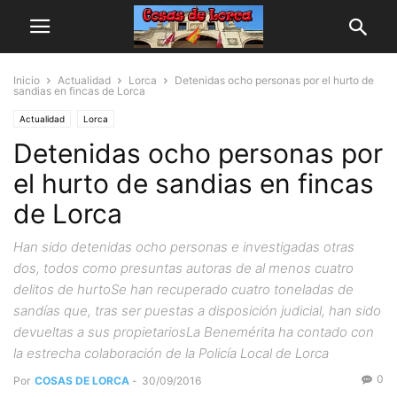
Inicio
Actualidad
Lorca
Detenidas ocho personas por el hurto de
sandias en fincas de Lorca
Actualidad
Lorca
Detenidas ocho personas por
el hurto de sandias en fincas
de Lorca
Han sido detenidas ocho personas e investigadas otras
dos, todos como presuntas autoras de al menos cuatro
delitos de hurtoSe han recuperado cuatro toneladas de
sandías que, tras ser puestas a disposición judicial, han sido
devueltas a sus propietariosLa Benemérita ha contado con
la estrecha colaboración de la Policía Local de Lorca
0
Por
COSAS DE LORCA
-
30/09/2016