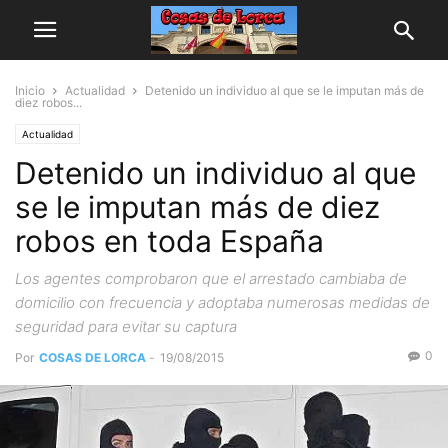
Inicio
Actualidad
Detenido un individuo al que se le imputan más de
diez robos...
Actualidad
Detenido un individuo al que
se le imputan más de diez
robos en toda España
Los agentes comprobaron que el arrestado cambiaba de
domicilio con frecuencia y adoptaba numerosas medidas de
seguridad para evitar su captura
0
Por
COSAS DE LORCA
-
19/08/2015