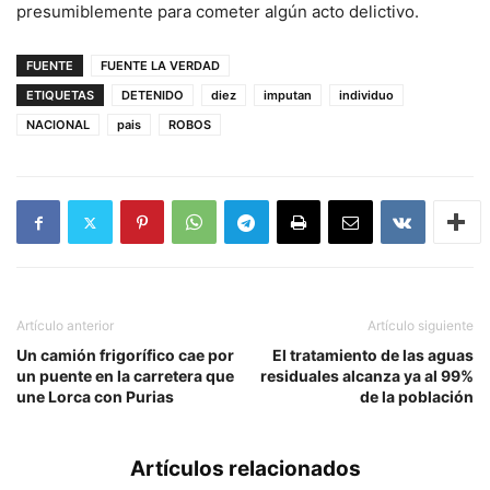
presumiblemente para cometer algún acto delictivo.
FUENTE
FUENTE LA VERDAD
ETIQUETAS
DETENIDO
diez
imputan
individuo
NACIONAL
pais
ROBOS
Artículo anterior
Artículo siguiente
Un camión frigorífico cae por
El tratamiento de las aguas
un puente en la carretera que
residuales alcanza ya al 99%
une Lorca con Purias
de la población
Artículos relacionados