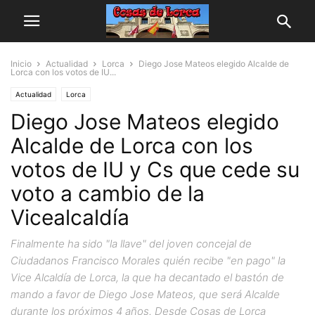
Inicio
Actualidad
Lorca
Diego Jose Mateos elegido Alcalde de
Lorca con los votos de IU...
Actualidad
Lorca
Diego Jose Mateos elegido
Alcalde de Lorca con los
votos de IU y Cs que cede su
voto a cambio de la
Vicealcaldía
Finalmente ha sido "la llave" del joven concejal de
Ciudadanos Francisco Morales quién recibe "en pago" la
Vice Alcaldía de Lorca, la que ha decantado el bastón de
mando a favor de Diego Jose Mateos, que será Alcalde
durante los próximos 4 años. Desde Cosas de Lorca