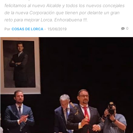
felicitamos al nuevo Alcalde y todos los nuevos concejales
de la nueva Corporación que tienen por delante un gran
reto para mejorar Lorca. Enhorabuena !!!.
0
Por
COSAS DE LORCA
-
15/06/2019