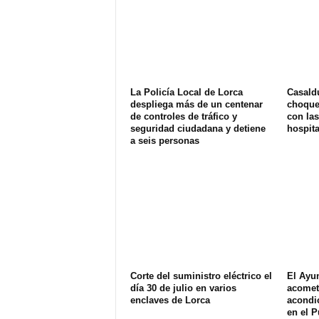
La Policía Local de Lorca
Casald
despliega más de un centenar
choque 
de controles de tráfico y
con las
seguridad ciudadana y detiene
hospit
a seis personas
Corte del suministro eléctrico el
El Ayu
día 30 de julio en varios
acomet
enclaves de Lorca
acondi
en el P