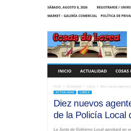
SÁBADO, AGOSTO 8, 2026
REGISTRARSE / UNIRS
MARKET – GALERÍA COMERCIAL
POLÍTICA DE PRIV
C
O
S
A
S
D
E
INICIO
ACTUALIDAD
COSAS 
L
O
R
Inicio
Actualidad
Lorca
Diez nuevos agentes se
C
ACTUALIDAD
LORCA
A
Diez nuevos agente
de la Policía Local
La Junta de Gobierno Local aprobará en una