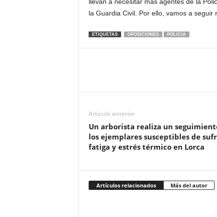
llevan a necesitar más agentes de la Poli
la Guardia Civil. Por ello, vamos a seguir
ETIQUETAS
OPOSICIONES
POLICIA
Artículo anterior
Un arborista realiza un seguimient
los ejemplares susceptibles de sufr
fatiga y estrés térmico en Lorca
Artículos relacionados
Más del autor