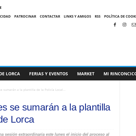
E
ACIDAD
PATROCINAR
CONTACTAR
LINKS Y AMIGOS
RSS
POLÍTICA DE COOKI
DE LORCA
FERIAS Y EVENTOS
MARKET
MI RINCONCIC
 sumarán a la plantilla de la Policía Local...
s se sumarán a la plantilla
 de Lorca
 sesión extraordinaria este lunes el inicio del proceso al