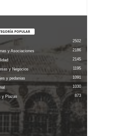
TEGORÍA POPULAR
2502
2186
nas y Asociaciones
2145
lidad
1195
sas y Negocios
1091
jes y pedanias
1030
nal
873
s y Plazas