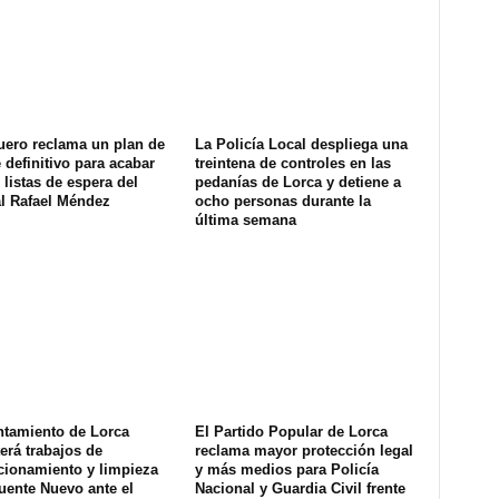
uero reclama un plan de
La Policía Local despliega una
definitivo para acabar
treintena de controles en las
 listas de espera del
pedanías de Lorca y detiene a
al Rafael Méndez
ocho personas durante la
última semana
ntamiento de Lorca
El Partido Popular de Lorca
erá trabajos de
reclama mayor protección legal
cionamiento y limpieza
y más medios para Policía
uente Nuevo ante el
Nacional y Guardia Civil frente