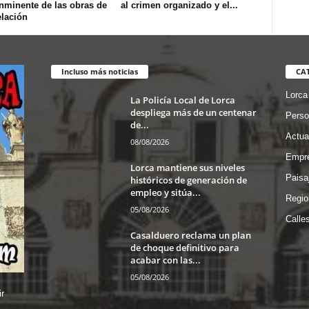
inminente de las obras de
al crimen organizado y el...
lación
Incluso más noticias
CA
Lorca
La Policía Local de Lorca
despliega más de un centenar
Perso
de...
Actua
08/08/2026
Empre
Lorca mantiene sus niveles
Paisa
históricos de generación de
empleo y sitúa...
Regio
05/08/2026
Calle
Casalduero reclama un plan
de choque definitivo para
acabar con las...
05/08/2026
r