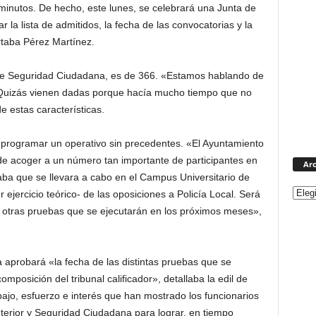
inutos. De hecho, este lunes, se celebrará una Junta de
 la lista de admitidos, la fecha de las convocatorias y la
ortaba Pérez Martínez.
l de Seguridad Ciudadana, es de 366. «Estamos hablando de
 Quizás vienen dadas porque hacía mucho tiempo que no
e estas características.
 programar un operativo sin precedentes. «El Ayuntamiento
de acoger a un número tan importante de participantes en
Arc
aba que se llevara a cabo en el Campus Universitario de
 ejercicio teórico- de las oposiciones a Policía Local. Será
rán otras pruebas que se ejecutarán en los próximos meses»,
 aprobará «la fecha de las distintas pruebas que se
composición del tribunal calificador», detallaba la edil de
bajo, esfuerzo e interés que han mostrado los funcionarios
nterior y Seguridad Ciudadana para lograr, en tiempo