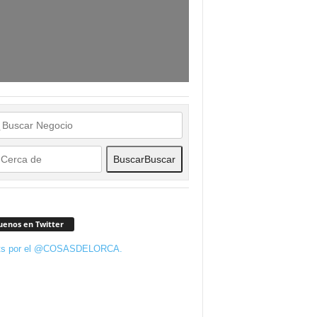
Buscar
Buscar
uenos en Twitter
ts por el @COSASDELORCA.