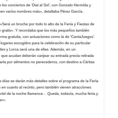
los conciertos de ‘Dial al Sol’, con Gonzalo Hermida y
en varios nombres más», detallaba Pérez García.
 «Será un broche por todo lo alto de la Feria y Fiestas de
e gratis». Y recordaba que los más pequeños también
orma gratuita, con actuaciones como la de ‘CantaJuegos’.
lugares escogidos para la celebración de su particular
ades y Lorca será una de ellas. Además, en un
s que acudan deberán canjear su entrada previa retirada
earla por alimentos no perecederos, con destino a Cáritas
s días se darán más detalles sobre el programa de la Feria
en cuanto al recinto, pero también vienen atracciones
cartel de la noche flamenca… Queda, todavía, mucha feria y
ar».