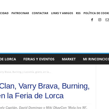
ACIDAD
PATROCINAR
CONTACTAR
LINKS Y AMIGOS
RSS
POLÍTICA DE COOKI
DE LORCA
FERIAS Y EVENTOS
MARKET
MI RINCONCIC
ry Brava, Burning, y Locomía, gratis, en la...
Clan, Varry Brava, Burning,
en la Feria de Lorca
ely Capitán, David Domingo y Miki DkayCon 'Mola los 90',