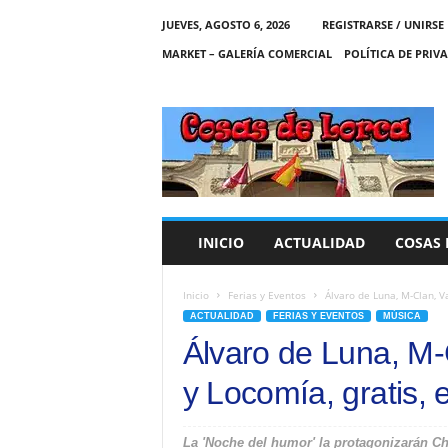
JUEVES, AGOSTO 6, 2026
REGISTRARSE / UNIRSE
MARKET – GALERÍA COMERCIAL
POLÍTICA DE PRIV
C
O
S
A
S
D
E
INICIO
ACTUALIDAD
COSAS 
L
O
R
Inicio
Ferias y Eventos
Álvaro de Luna, M-Clan, Var
C
ACTUALIDAD
FERIAS Y EVENTOS
MÚSICA
A
Álvaro de Luna, M-
y Locomía, gratis, 
La 'Noche del humor' la protagonizarán Ch