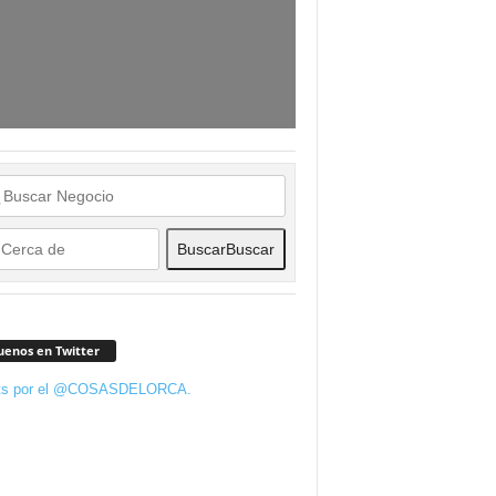
Buscar
Buscar
uenos en Twitter
ts por el @COSASDELORCA.