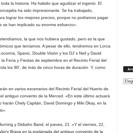
toda la historia. Ha habido que agudizar el ingenio. El
Concejalía ha sido impresionante. Se ha trabajado,
ra lograr los mejores precios, porque no podíamos pagar
ue se han implicado su enorme esfuerzo».
pretendíamos, la que nos hubiera gustado, pero es la que
micos que teníamos. A pesar de ello, tendremos en Lorca
Locomía, Spanic, Double Visión y los DJ´s Neil y David
la Feria y Fiestas de septiembre en el Recinto Ferial del
ola los 90’, de más de cinco horas de duración. Y, como
Arc
arán en varios escenarios del Recinto Ferial del Huerto de
el antiguo convento de la Merced. «En este último actuará
lo harán Chely Capitán, David Domingo y Miki Dkay, en la
is».
urning y Debaho Band, el jueves, 21. «Y el viernes, 22,
Varry Brava en la explanada del antiguo convento de la