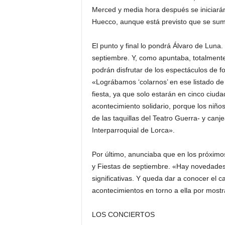
Merced y media hora después se iniciarán 
Huecco, aunque está previsto que se sum
El punto y final lo pondrá Álvaro de Luna.
septiembre. Y, como apuntaba, totalment
podrán disfrutar de los espectáculos de f
«Lográbamos ‘colarnos’ en ese listado de 
fiesta, ya que solo estarán en cinco ciud
acontecimiento solidario, porque los niño
de las taquillas del Teatro Guerra- y canj
Interparroquial de Lorca».
Por último, anunciaba que en los próximo
y Fiestas de septiembre. «Hay novedades 
significativas. Y queda dar a conocer el 
acontecimientos en torno a ella por mostr
LOS CONCIERTOS