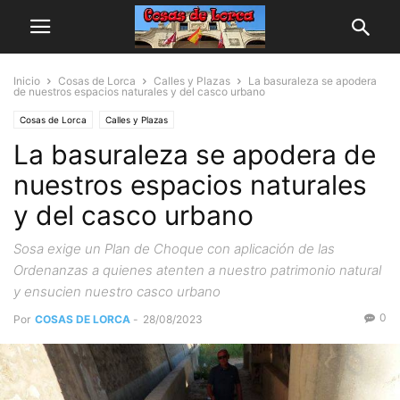
Inicio
Cosas de Lorca
Calles y Plazas
La basuraleza se apodera
de nuestros espacios naturales y del casco urbano
Cosas de Lorca
Calles y Plazas
La basuraleza se apodera de
nuestros espacios naturales
y del casco urbano
Sosa exige un Plan de Choque con aplicación de las
Ordenanzas a quienes atenten a nuestro patrimonio natural
y ensucien nuestro casco urbano
0
Por
COSAS DE LORCA
-
28/08/2023