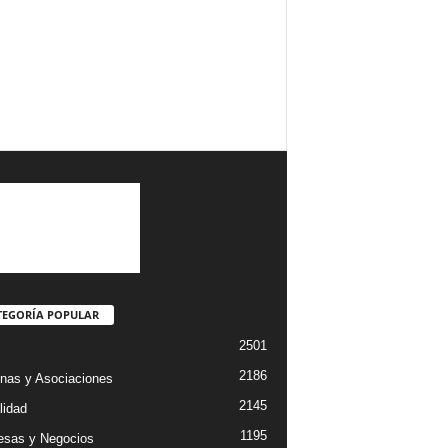
TEGORÍA POPULAR
2501
2186
nas y Asociaciones
2145
lidad
1195
sas y Negocios