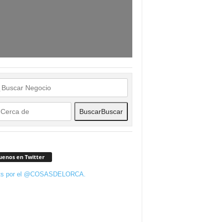
Buscar
Buscar
uenos en Twitter
ts por el @COSASDELORCA.