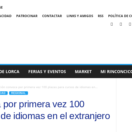
SE
VACIDAD
PATROCINAR
CONTACTAR
LINKS Y AMIGOS
RSS
POLÍTICA DE C
DE LORCA
FERIAS Y EVENTOS
MARKET
MI RINCONCIC
ión convoca por primera vez 100 plazas para cursos de idiomas en...
DAD
REGIONAL
 por primera vez 100
de idiomas en el extranjero