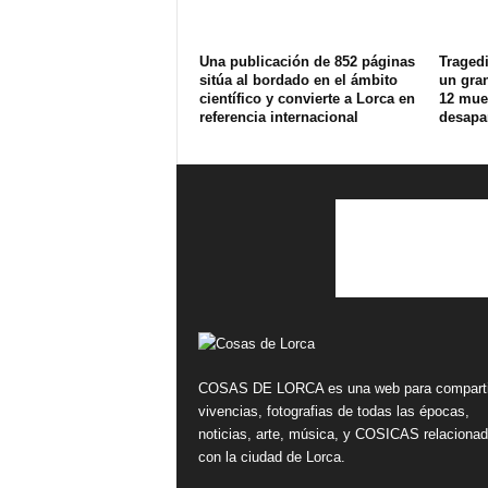
Una publicación de 852 páginas
Tragedi
sitúa al bordado en el ámbito
un gran
científico y convierte a Lorca en
12 muer
referencia internacional
desapa
COSAS DE LORCA es una web para comparti
vivencias, fotografias de todas las épocas,
noticias, arte, música, y COSICAS relaciona
con la ciudad de Lorca.