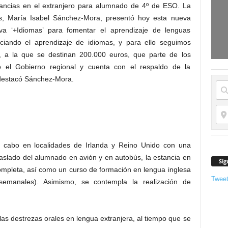
ancias en el extranjero para alumnado de 4º de ESO. La
s, María Isabel Sánchez-Mora, presentó hoy esta nueva
iva ‘+Idiomas’ para fomentar el aprendizaje de lenguas
nciando el aprendizaje de idiomas, y para ello seguimos
 a la que se destinan 200.000 euros, que parte de los
só el Gobierno regional y cuenta con el respaldo de la
 destacó Sánchez-Mora.
a cabo en localidades de Irlanda y Reino Unido con una
raslado del alumnado en avión y en autobús, la estancia en
Síg
ompleta, así como un curso de formación en lengua inglesa
Twee
emanales). Asimismo, se contempla la realización de
las destrezas orales en lengua extranjera, al tiempo que se