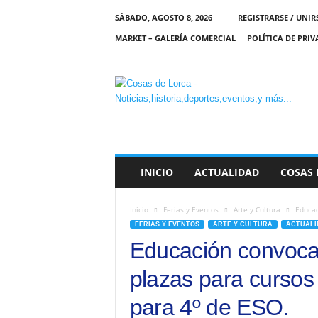
SÁBADO, AGOSTO 8, 2026
REGISTRARSE / UNIR
MARKET – GALERÍA COMERCIAL
POLÍTICA DE PRI
C
O
S
A
S
D
E
INICIO
ACTUALIDAD
COSAS 
L
O
R
Inicio
Ferias y Eventos
Arte y Cultura
Educac
C
FERIAS Y EVENTOS
ARTE Y CULTURA
ACTUALI
A
Educación convoca
plazas para cursos 
para 4º de ESO.