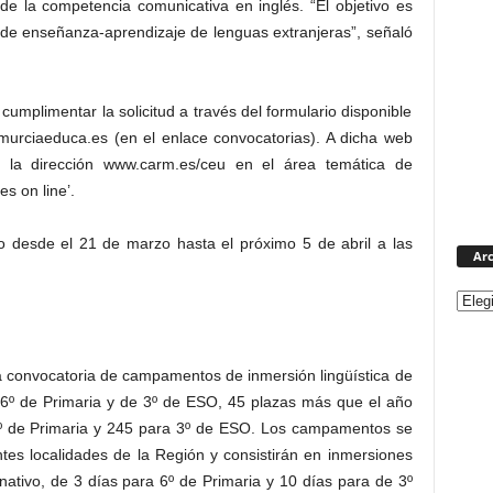
 de la competencia comunicativa en inglés. “El objetivo es
 de enseñanza-aprendizaje de lenguas extranjeras”, señaló
umplimentar la solicitud a través del formulario disponible
u.murciaeduca.es (en el enlace convocatorias). A dicha web
 la dirección www.carm.es/ceu en el área temática de
s on line’.
to desde el 21 de marzo hasta el próximo 5 de abril a las
Arc
 convocatoria de campamentos de inmersión lingüística de
 6º de Primaria y de 3º de ESO, 45 plazas más que el año
 6º de Primaria y 245 para 3º de ESO. Los campamentos se
entes localidades de la Región y consistirán en inmersiones
nativo, de 3 días para 6º de Primaria y 10 días para de 3º