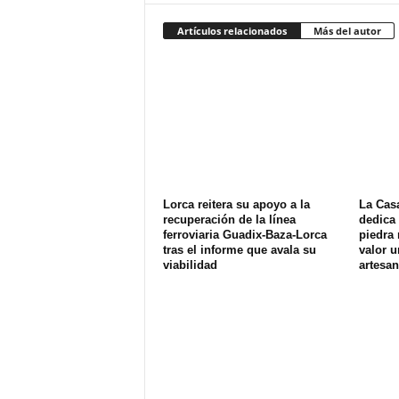
Artículos relacionados
Más del autor
Lorca reitera su apoyo a la
La Cas
recuperación de la línea
dedica 
ferroviaria Guadix-Baza-Lorca
piedra 
tras el informe que avala su
valor u
viabilidad
artesan