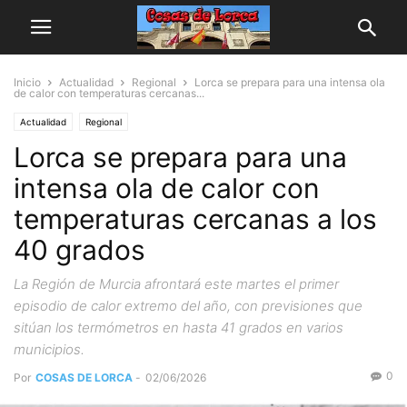
Inicio
Actualidad
Regional
Lorca se prepara para una intensa ola
de calor con temperaturas cercanas...
Actualidad
Regional
Lorca se prepara para una
intensa ola de calor con
temperaturas cercanas a los
40 grados
La Región de Murcia afrontará este martes el primer
episodio de calor extremo del año, con previsiones que
sitúan los termómetros en hasta 41 grados en varios
municipios.
0
Por
COSAS DE LORCA
-
02/06/2026