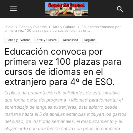
Inicio
Ferias y Eventos
Arte y Cultura
Educación convoca por
primera vez 100 plazas para cursos de idiomas en...
Ferias y Eventos
Arte y Cultura
Actualidad
Regional
Educación convoca por
primera vez 100 plazas para
cursos de idiomas en el
extranjero para 4º de ESO.
El plazo de presentación de solicitudes de esta iniciativa,
que forma parte del programa '+Idiomas' para fomentar el
aprendizaje de lenguas extranjeras, está abierto desde
mañana hasta el 5 de abrilLas estancias incluyen los gastos
del curso, de 20 horas semanales, el desplazamiento y el
alojamiento con una familia nativa con pensión completa