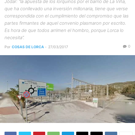
Jódar: “la apuesta de los lorquinos por el barrio de La Viña,
que ha conllevado una inversión millonaria, tiene que verse
correspondida con el cumplimiento del compromiso que las
partes firmantes de aquel convenio plasmaron por escrito.
Es hora de que todos arrimen el hombro, porque Lorca lo
necesita”.
0
Por
COSAS DE LORCA
-
27/03/2017