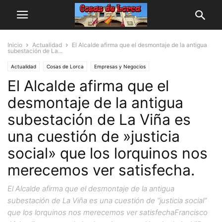
Inicio
Actualidad
El Alcalde afirma que el desmontaje de la antigua
subestación de La...
Actualidad
Cosas de Lorca
Empresas y Negocios
El Alcalde afirma que el
desmontaje de la antigua
subestación de La Viña es
una cuestión de »justicia
social» que los lorquinos nos
merecemos ver satisfecha.
El Alcalde afirma que el desmontaje de la antigua
subestación de La Viña es una cuestión de “justicia social”
que los lorquinos nos merecemos ver satisfechaFrancisco