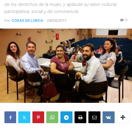
de los derechos de la mujer, y aplaude su labor cultural,
participativa, social y de convivencia.
0
Por
COSAS DE LORCA
-
08/06/2017