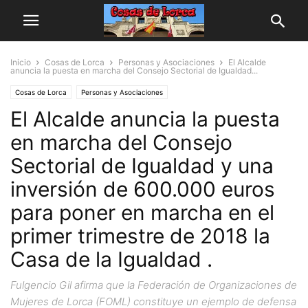
Inicio
Cosas de Lorca
Personas y Asociaciones
El Alcalde
anuncia la puesta en marcha del Consejo Sectorial de Igualdad...
Cosas de Lorca
Personas y Asociaciones
El Alcalde anuncia la puesta
en marcha del Consejo
Sectorial de Igualdad y una
inversión de 600.000 euros
para poner en marcha en el
primer trimestre de 2018 la
Casa de la Igualdad .
Fulgencio Gil afirma que la Federación de Organizaciones de
Mujeres de Lorca (FOML) constituye un ejemplo de defensa