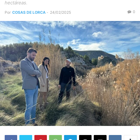
hectáreas.
0
Por
COSAS DE LORCA
-
24/02/2025