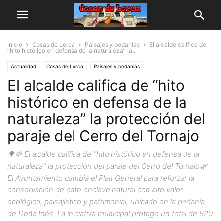
Inicio
Cosas de Lorca
Paisajes y pedanias
El alcalde califica de
“hito histórico en defensa de la naturaleza” la...
Actualidad
Cosas de Lorca
Paisajes y pedanias
El alcalde califica de “hito
histórico en defensa de la
naturaleza” la protección del
paraje del Cerro del Tornajo
🌳🌱 El alcalde califica de ''hito histórico en defensa de la
naturaleza'' la protección del paraje del Cerro del Tornajo🌿
El Ayuntamiento cambia el Plan General para reforzar la
conservación de este enclave natural con alto valor
ecológico, paisajístico y patrimonial, ubicado en la pedanía
de Doña Inés. La iniciativa municipal protege un total de 920