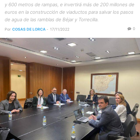
y 600 metros de rampas, e invertirá más de 200 millones de
euros en la construcción de viaductos para salvar los pasos
de agua de las ramblas de Béjar y Torrecilla.
0
Por
COSAS DE LORCA
-
17/11/2022