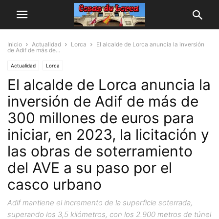
Inicio
Actualidad
Lorca
El alcalde de Lorca anuncia la inversión
de Adif de más de...
Actualidad
Lorca
El alcalde de Lorca anuncia la
inversión de Adif de más de
300 millones de euros para
iniciar, en 2023, la licitación y
las obras de soterramiento
del AVE a su paso por el
casco urbano
Adif mantiene el incremento de la superficie soterrada,
superando los 3,5 kilómetros, con los 2.900 metros de túnel