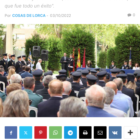
que fue todo un éxito".
0
Por
COSAS DE LORCA
-
03/10/2022