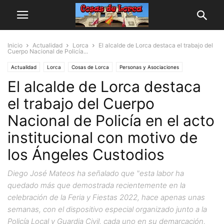
Inicio
Actualidad
Lorca
El alcalde de Lorca destaca el trabajo del
Cuerpo Nacional de Policía...
Actualidad
Lorca
Cosas de Lorca
Personas y Asociaciones
El alcalde de Lorca destaca
el trabajo del Cuerpo
Nacional de Policía en el acto
institucional con motivo de
los Ángeles Custodios
Diego José Mateos ha señalado que "esta labor ha
quedado más que demostrada recientemente en la
celebración de la Feria y Fiestas 2022, hace apenas unas
semanas, con el dispositivo especial organizado junto a la
Policía Local y Guardia Civil, cada uno en su demarcación,