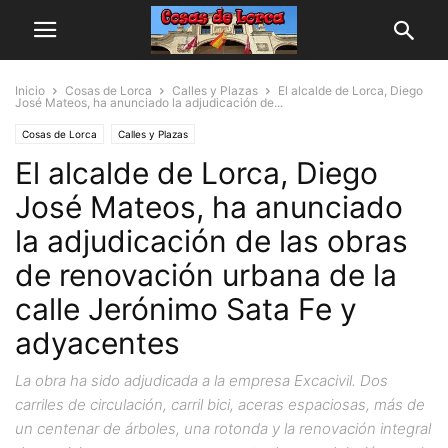
Inicio
Cosas de Lorca
Calles y Plazas
El alcalde de Lorca, Diego
José Mateos, ha anunciado la adjudicación de...
Cosas de Lorca
Calles y Plazas
El alcalde de Lorca, Diego
José Mateos, ha anunciado
la adjudicación de las obras
de renovación urbana de la
calle Jerónimo Sata Fe y
adyacentes
La obra ha sido adjudicada a la empresa Excacivil. Dos
carriles de circulación, carril bici, aceras espaciosas, más de
un centenar de árboles, una rotonda y la renovación integral