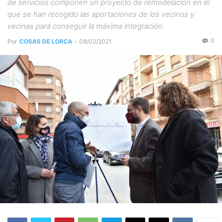
de servicios componen un proyecto de remodelación en el
que se han recogido las aportaciones de los vecinos y
vecinas para conseguir la máxima integración.
0
Por
COSAS DE LORCA
-
08/02/2021