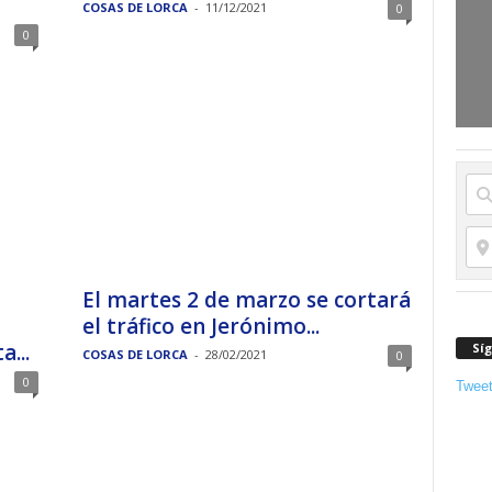
COSAS DE LORCA
-
11/12/2021
0
0
El martes 2 de marzo se cortará
el tráfico en Jerónimo...
...
Sí
COSAS DE LORCA
-
28/02/2021
0
0
Twee