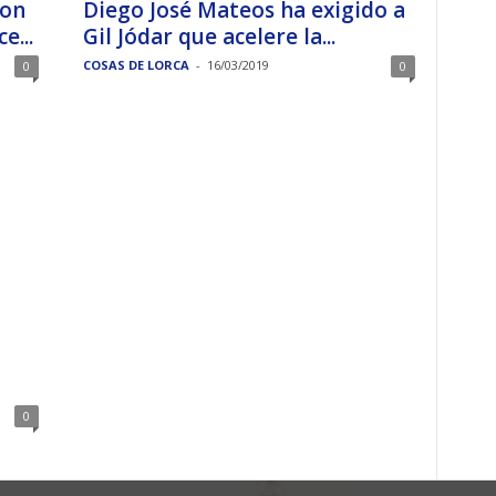
con
Diego José Mateos ha exigido a
e...
Gil Jódar que acelere la...
COSAS DE LORCA
-
16/03/2019
0
0
0