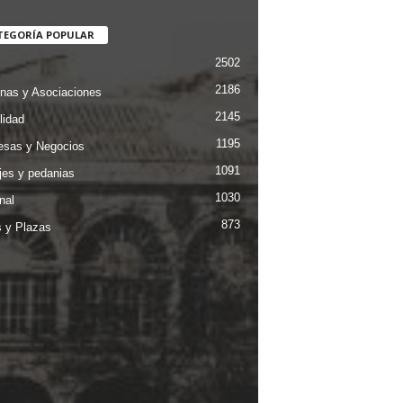
TEGORÍA POPULAR
2502
2186
nas y Asociaciones
2145
lidad
1195
sas y Negocios
1091
jes y pedanias
1030
nal
873
s y Plazas