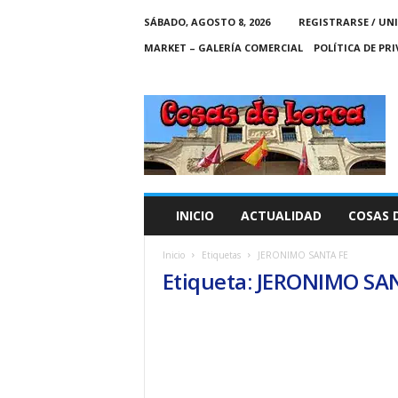
SÁBADO, AGOSTO 8, 2026
REGISTRARSE / UN
MARKET – GALERÍA COMERCIAL
POLÍTICA DE PR
C
O
S
A
S
D
E
INICIO
ACTUALIDAD
COSAS 
L
O
Inicio
Etiquetas
JERONIMO SANTA FE
R
Etiqueta: JERONIMO SA
C
A