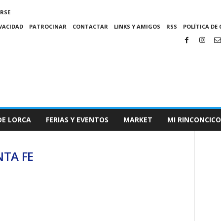
IRSE
IVACIDAD
PATROCINAR
CONTACTAR
LINKS Y AMIGOS
RSS
POLÍTICA DE 
DE LORCA
FERIAS Y EVENTOS
MARKET
MI RINCONCICO
NTA FE