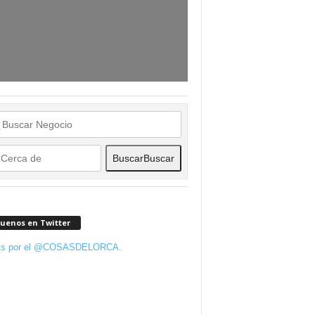
Buscar
Buscar
guenos en Twitter
ts por el @COSASDELORCA.