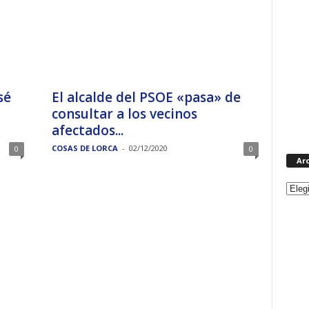
sé
El alcalde del PSOE «pasa» de
consultar a los vecinos
afectados...
COSAS DE LORCA
-
02/12/2020
0
0
Ar