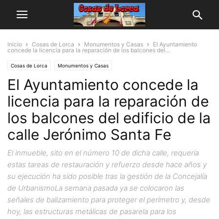
Inicio
Cosas de Lorca
Monumentos y Casas
El Ayuntamiento
concede la licencia para la reparación de los balcones del...
Cosas de Lorca
Monumentos y Casas
El Ayuntamiento concede la
licencia para la reparación de
los balcones del edificio de la
calle Jerónimo Santa Fe
El inmueble, sito en el número 10 de dicha calle, requería
estas tareas de restauración y refuerzo desde hace años y
su ejecución ha sido posible tras la gestión de la Concejalía
de UrbanismoLa semana pasada ya se colocaron las
señales de balizamiento para proteger el perímetro y, desde
hoy, las estructuras metálicas de pasarela para los