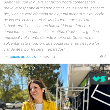
peatones, con lo que la actuación podrá comenzar en
breveSe respetará la imagen original de las aceras y el carril
bici, y no se verá afectada de ninguna manera la circulación
de los vehículos por el vialMaría Hernández, edil de
Urbanismo: “Los balcones han sufrido un deterioro
considerable en estos últimos años. Gracias a la gestión
municipal y el interés de este Equipo de Gobierno por
solventar esta situación, que podía poner en riesgo a los
viandantes, por fin serán reparados”
0
Por
COSAS DE LORCA
-
21/10/2024