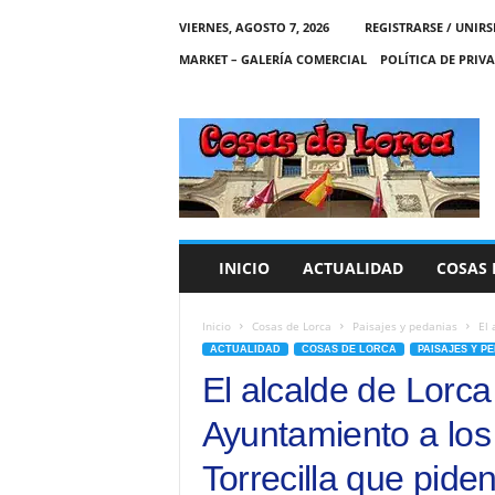
VIERNES, AGOSTO 7, 2026
REGISTRARSE / UNIRS
MARKET – GALERÍA COMERCIAL
POLÍTICA DE PRIV
C
O
S
A
S
D
E
INICIO
ACTUALIDAD
COSAS 
L
O
R
Inicio
Cosas de Lorca
Paisajes y pedanias
El 
C
ACTUALIDAD
COSAS DE LORCA
PAISAJES Y P
A
El alcalde de Lorca 
Ayuntamiento a los
Torrecilla que pide