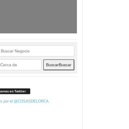
Buscar
Buscar
uenos en Twitter
ts por el @COSASDELORCA.