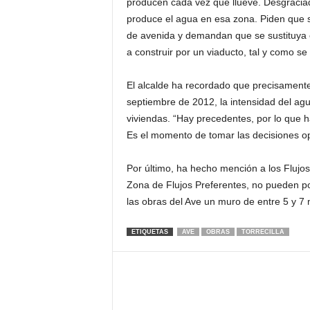
producen cada vez que llueve. Desgraciad
produce el agua en esa zona. Piden que 
de avenida y demandan que se sustituya 
a construir por un viaducto, tal y como s
El alcalde ha recordado que precisamente
septiembre de 2012, la intensidad del agu
viviendas. “Hay precedentes, por lo que h
Es el momento de tomar las decisiones opo
Por último, ha hecho mención a los Flujos
Zona de Flujos Preferentes, no pueden pon
las obras del Ave un muro de entre 5 y 7 
ETIQUETAS
AVE
OBRAS
TORRECILLA