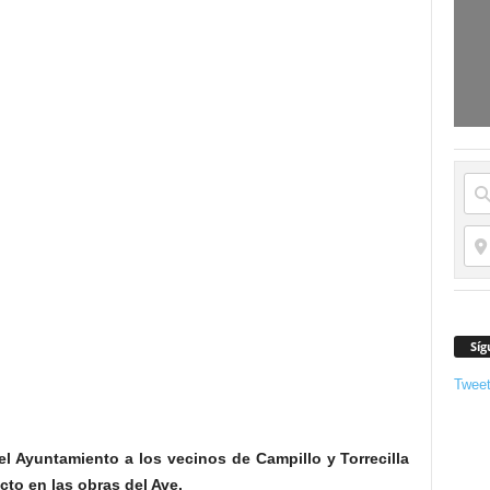
Síg
Twee
del Ayuntamiento a los vecinos de Campillo y Torrecilla
to en las obras del Ave.