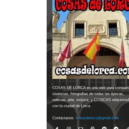
COSAS DE LORCA es una web para comparti
vivencias, fotografias de todas las épocas,
noticias, arte, música, y COSICAS relaciona
con la ciudad de Lorca.
Contáctanos:
cosasdelorca@gmail.com