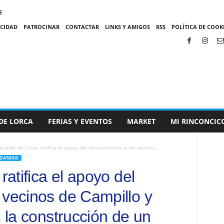
E
ACIDAD
PATROCINAR
CONTACTAR
LINKS Y AMIGOS
RSS
POLÍTICA DE COOKI
DE LORCA
FERIAS Y EVENTOS
MARKET
MI RINCONCIC
alcalde de Lorca ratifica el apoyo del Ayuntamiento a los vecinos...
EDANIAS
ratifica el apoyo del
 vecinos de Campillo y
n la construcción de un