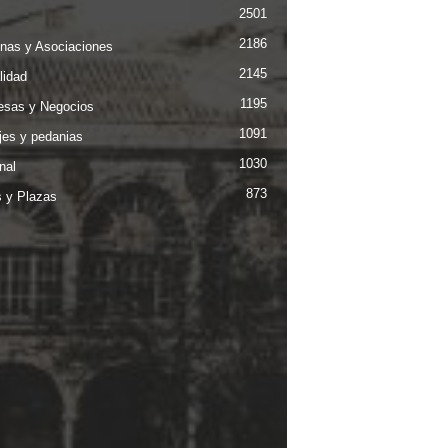
2501
2186
nas y Asociaciones
2145
lidad
1195
sas y Negocios
1091
jes y pedanias
1030
nal
873
s y Plazas