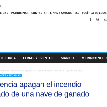
E
ACIDAD
PATROCINAR
CONTACTAR
LINKS Y AMIGOS
RSS
POLÍTICA DE COOKI
DE LORCA
FERIAS Y EVENTOS
MARKET
MI RINCONCIC
vicios de emergencia apagan el incendio declarado en el tejado de una...
SAJES Y PEDANIAS
encia apagan el incendio
jado de una nave de ganado