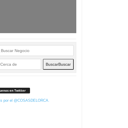
Buscar
Buscar
uenos en Twitter
ts por el @COSASDELORCA.