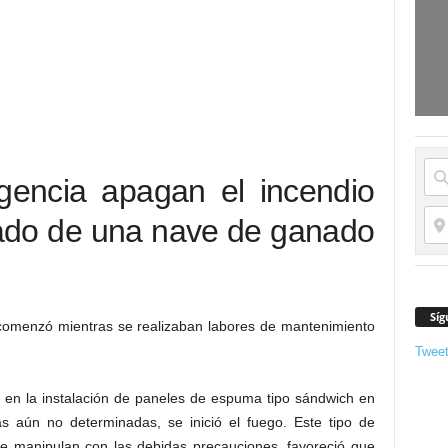
gencia apagan el incendio
jado de una nave de ganado
Síg
 comenzó mientras se realizaban labores de mantenimiento
Twee
 en la instalación de paneles de espuma tipo sándwich en
s aún no determinadas, se inició el fuego. Este tipo de
 se manipulan con las debidas precauciones, favoreció que