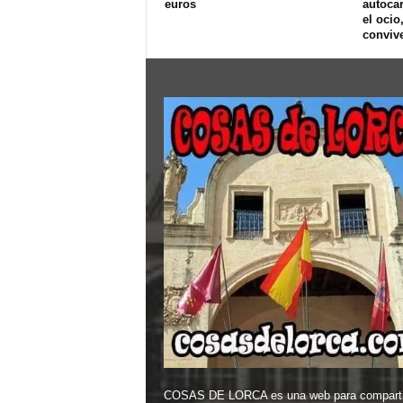
euros
autoca
el ocio
convive
COSAS DE LORCA es una web para comparti