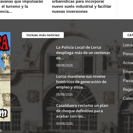
ravanas que impulsarán
urbanísticas para incorporar
, el turismo y la
nuevo suelo industrial y facilitar
ncia...
nuevas inversiones
Incluso más noticias
CA
Lorca
La Policía Local de Lorca
despliega más de un centenar
Perso
de...
Actua
08/08/2026
Empre
Lorca mantiene sus niveles
Paisa
históricos de generación de
empleo y sitúa...
Regio
05/08/2026
Calle
Casalduero reclama un plan
de choque definitivo para
acabar con las...
05/08/2026
r