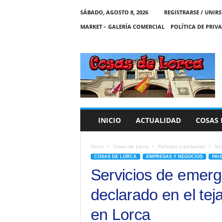
SÁBADO, AGOSTO 8, 2026
REGISTRARSE / UNIRS
MARKET – GALERÍA COMERCIAL
POLÍTICA DE PRIV
C
O
S
A
S
D
E
INICIO
ACTUALIDAD
COSAS 
L
O
R
Inicio
Cosas de Lorca
Paisajes y pedanias
Ser
C
COSAS DE LORCA
EMPRESAS Y NEGOCIOS
PAI
A
Servicios de emerg
declarado en el te
en Lorca