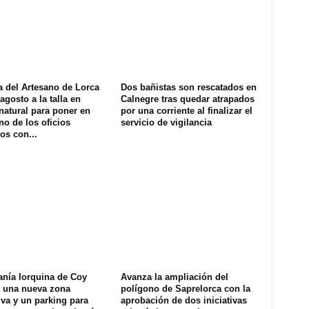
a del Artesano de Lorca
Dos bañistas son rescatados en
agosto a la talla en
Calnegre tras quedar atrapados
natural para poner en
por una corriente al finalizar el
no de los oficios
servicio de vigilancia
os con...
anía lorquina de Coy
Avanza la ampliación del
a una nueva zona
polígono de Saprelorca con la
iva y un parking para
aprobación de dos iniciativas