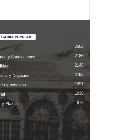
TEGORÍA POPULAR
2502
2186
nas y Asociaciones
2145
lidad
1195
sas y Negocios
1091
jes y pedanias
1030
nal
873
s y Plazas