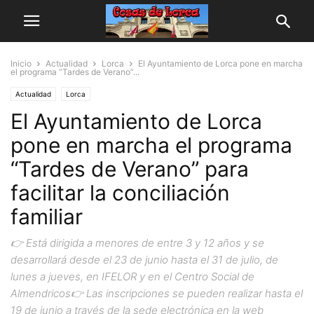
Inicio
Actualidad
Lorca
El Ayuntamiento de Lorca pone en marcha
el programa “Tardes de Verano”...
Actualidad
Lorca
El Ayuntamiento de Lorca
pone en marcha el programa
“Tardes de Verano” para
facilitar la conciliación
familiar
👉 Está dirigida a menores de entre 3 y 12 años y se
desarrollará desde el 23 de junio hasta el 31 de julio, de
lunes a jueves, en IFELOR y en el Centro Social de
Almendricos👉 Las inscripciones se pueden realizar hasta el
19 de junio a través de la sede electrónica en la web