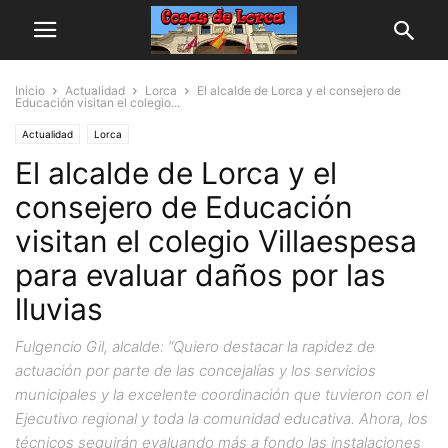
Inicio
Actualidad
Lorca
El alcalde de Lorca y el consejero de
Educación visitan el colegio...
Actualidad
Lorca
El alcalde de Lorca y el
consejero de Educación
visitan el colegio Villaespesa
para evaluar daños por las
lluvias
Fulgencio Gil, alcalde: “Quiero destacar la rapidez de
actuación por parte de las concejalías y los servicios
municipales y la excelente coordinación que tuvieron con el
Ejecutivo regional y toda la comunidad educativa. Ahora, los
técnicos seguirán evaluando más a fondo las instalaciones