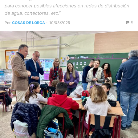
para conocer posibles afecciones en redes de distribución
de agua, conectores, etc.”
0
Por
COSAS DE LORCA
-
10/03/2025