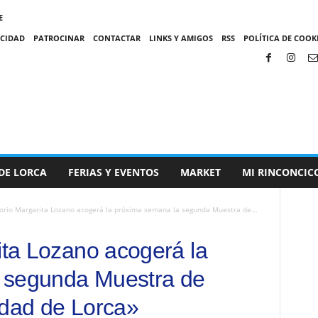
E
ACIDAD
PATROCINAR
CONTACTAR
LINKS Y AMIGOS
RSS
POLÍTICA DE COOKI
DE LORCA
FERIAS Y EVENTOS
MARKET
MI RINCONCIC
torio Margarita Lozano acogerá la próxima semana la segunda Muestra de...
ita Lozano acogerá la
 segunda Muestra de
udad de Lorca»