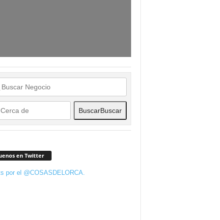
Buscar
Buscar
uenos en Twitter
ts por el @COSASDELORCA.