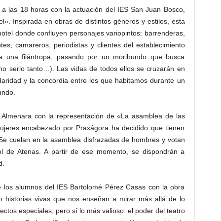
 a las 18 horas con la actuación del IES San Juan Bosco,
». Inspirada en obras de distintos géneros y estilos, esta
l hotel donde confluyen personajes variopintos: barrenderas,
tes, camareros, periodistas y clientes del establecimiento
a una filántropa, pasando por un moribundo que busca
 no serlo tanto…). Las vidas de todos ellos se cruzarán en
daridad y la concordia entre los que habitamos durante un
undo.
 Almenara con la representación de «La asamblea de las
ujeres encabezado por Praxágora ha decidido que tienen
 Se cuelan en la asamblea disfrazadas de hombres y votan
ol de Atenas. A partir de ese momento, se dispondrán a
d.
 de los alumnos del IES Bartolomé Pérez Casas con la obra
n historias vivas que nos enseñan a mirar más allá de lo
ctos especiales, pero sí lo más valioso: el poder del teatro