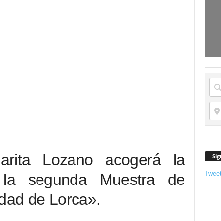
garita Lozano acogerá la
Síg
Twee
 la segunda Muestra de
udad de Lorca».