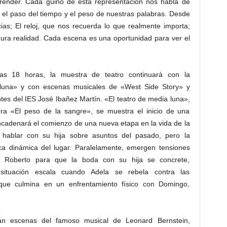
prender. Cada guiño de esta representación nos habla de
ia, el paso del tiempo y el peso de nuestras palabras. Desde
ias; El reloj, que nos recuerda lo que realmente importa;
dura realidad. Cada escena es una oportunidad para ver el
las 18 horas, la muestra de teatro continuará con la
 luna» y con escenas musicales de «West Side Story» y
tes del IES José Ibañez Martín. «El teatro de media luna»,
ra «El peso de la sangre», se muestra el inicio de una
ncadenará el comienzo de una nueva etapa en la vida de la
ta hablar con su hija sobre asuntos del pasado, pero la
ica dinámica del lugar. Paralelamente, emergen tensiones
a Roberto para que la boda con su hija se concrete,
 situación escala cuando Adela se rebela contra las
 que culmina en un enfrentamiento físico con Domingo,
án escenas del famoso musical de Leonard Bernstein,