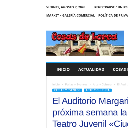
VIERNES, AGOSTO 7, 2026
REGISTRARSE / UNIRS
MARKET – GALERÍA COMERCIAL
POLÍTICA DE PRIV
C
O
S
A
S
D
E
INICIO
ACTUALIDAD
COSAS 
L
O
R
Inicio
Ferias y Eventos
Arte y Cultura
El Audi
C
FERIAS Y EVENTOS
ARTE Y CULTURA
A
El Auditorio Margar
próxima semana la
Teatro Juvenil «Ci