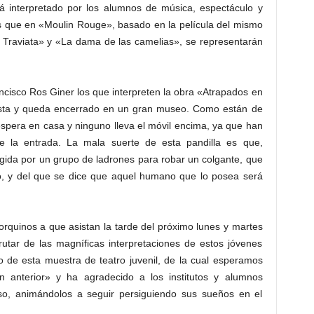
rá interpretado por los alumnos de música, espectáculo y
as que en «Moulin Rouge», basado en la película del mismo
Traviata» y «La dama de las camelias», se representarán
ncisco Ros Giner los que interpreten la obra «Atrapados en
ista y queda encerrado en un gran museo. Como están de
espera en casa y ninguno lleva el móvil encima, ya que han
de la entrada. La mala suerte de esta pandilla es que,
gida por un grupo de ladrones para robar un colgante, que
o, y del que se dice que aquel humano que lo posea será
orquinos a que asistan la tarde del próximo lunes y martes
rutar de las magníficas interpretaciones de estos jóvenes
o de esta muestra de teatro juvenil, de la cual esperamos
n anterior» y ha agradecido a los institutos y alumnos
so, animándolos a seguir persiguiendo sus sueños en el