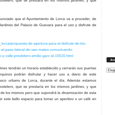
hostelero, que se prestará en los mismos jardines, y que
anunciado que el Ayuntamiento de Lorca va a proceder, de
Jardines del Palacio de Guevara para el uso y disfrute de
lorca/propuesta-de-apertura-para-el-disfrute-de-los-
-y-el-paso-lateral-de-san-mateo-comunicando-
y-calle-presbitero-emilio-garc-id.15515.html
Arc
ines tendrán un horario establecido y cerrarán sus puertas
rquinos podrán disfrutar y hacer uso a diario de este
casco urbano de Lorca, durante el día. Además estamos
ostelero, que se prestaría en los mismos jardines, y que
 de los mismos pero que supondrá la dinamización de esta
r este bello espacio para tomar un aperitivo o un café en