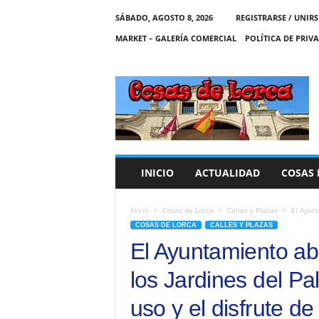
SÁBADO, AGOSTO 8, 2026
REGISTRARSE / UNIRS
MARKET – GALERÍA COMERCIAL
POLÍTICA DE PRIV
C
O
S
A
S
D
E
INICIO
ACTUALIDAD
COSAS 
L
O
R
Inicio
Cosas de Lorca
Calles y Plazas
El Ayunt
C
COSAS DE LORCA
CALLES Y PLAZAS
A
El Ayuntamiento abr
los Jardines del Pa
uso y el disfrute de