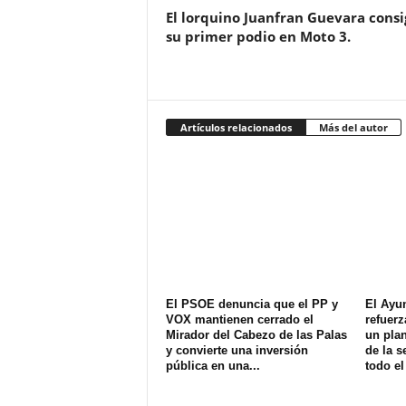
El lorquino Juanfran Guevara cons
su primer podio en Moto 3.
Artículos relacionados
Más del autor
El PSOE denuncia que el PP y
El Ayu
VOX mantienen cerrado el
refuerz
Mirador del Cabezo de las Palas
un plan
y convierte una inversión
de la s
pública en una...
todo el