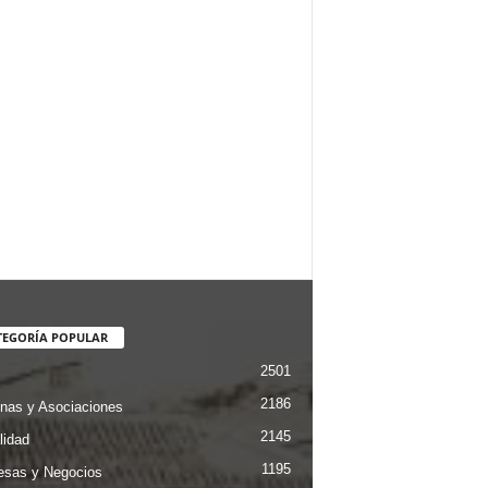
TEGORÍA POPULAR
2501
2186
nas y Asociaciones
2145
lidad
1195
sas y Negocios