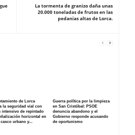
igue
La tormenta de granizo daña unas
20.000 toneladas de frutos en las
pedanias altas de Lorca.
ntamiento de Lorca
Guerra política por la limpieza
a la seguridad vial con
en San Cristóbal: PSOE
 intensivo de repintado
denuncia abandono y el
eñalización horizontal en
Gobierno responde acusando
 casco urbano y...
de oportunismo