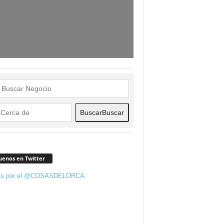
Buscar
Buscar
uenos en Twitter
ts por el @COSASDELORCA.