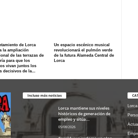
ntamiento de Lorca
Un espacio escénico musical
a la ampliación
revolucionará el pulmón verde
onal de las terrazas de
de la futura Alameda Central de
ría para que los
Lorca
os vivan juntos los
s decisivos de la...
Incluso más noticias
CA
Lorca
Lorca mantiene sus niveles
históricos de generación de
Perso
empleo y sitúa...
Actua
05/08/2026
Empre