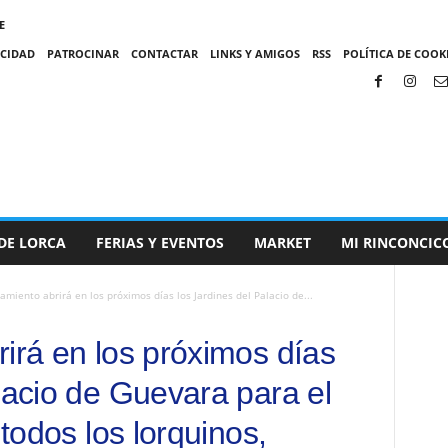
E
ACIDAD
PATROCINAR
CONTACTAR
LINKS Y AMIGOS
RSS
POLÍTICA DE COOKI
DE LORCA
FERIAS Y EVENTOS
MARKET
MI RINCONCIC
amiento abrirá en los próximos días los Jardines del Palacio de...
irá en los próximos días
lacio de Guevara para el
 todos los lorquinos,