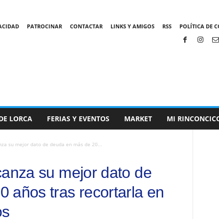
VACIDAD
PATROCINAR
CONTACTAR
LINKS Y AMIGOS
RSS
POLÍTICA DE C
DE LORCA
FERIAS Y EVENTOS
MARKET
MI RINCONCIC
nza su mejor dato de deuda en más de 20...
canza su mejor dato de
 años tras recortarla en
os