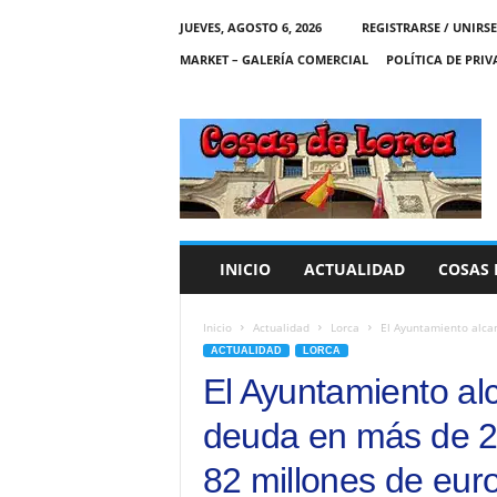
JUEVES, AGOSTO 6, 2026
REGISTRARSE / UNIRSE
MARKET – GALERÍA COMERCIAL
POLÍTICA DE PRI
C
O
S
A
S
D
E
INICIO
ACTUALIDAD
COSAS 
L
O
R
Inicio
Actualidad
Lorca
El Ayuntamiento alca
C
ACTUALIDAD
LORCA
A
El Ayuntamiento al
deuda en más de 20
82 millones de eur