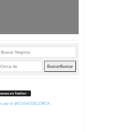
Buscar
Buscar
uenos en Twitter
ts por el @COSASDELORCA.