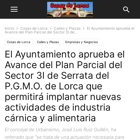
Inicio
Cosas de Lorca
Calles y Plazas
El Ayuntamiento aprueba el
Avance del Plan Parcial del Sector 3I de...
Cosas de Lorca
Calles y Plazas
Empresas y Negocios
El Ayuntamiento aprueba el
Avance del Plan Parcial del
Sector 3I de Serrata del
P.G.M.O. de Lorca que
permitirá implantar nuevas
actividades de industria
cárnica y alimentaria
El concejal de Urbanismo, José Luis Ruiz Guillén, ha
reiterado que “se trata de una actuación necesaria para