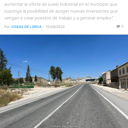
aumentar la oferta de suelo industrial en el municipio que
suponga la posibilidad de acoger nuevas inversiones que
vengan a crear puestos de trabajo y a generar empleo”.
0
Por
COSAS DE LORCA
-
10/06/2022