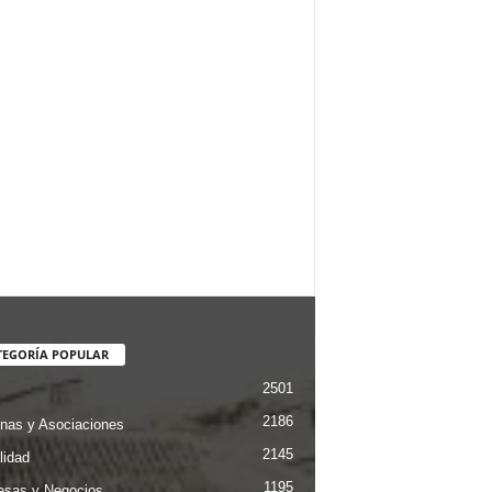
TEGORÍA POPULAR
2501
2186
nas y Asociaciones
2145
lidad
1195
sas y Negocios