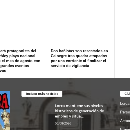
erá protagonista del
Dos bañistas son rescatados en
óley playa nacional
Calnegre tras quedar atrapados
e el mes de agosto con
por una corriente al finalizar el
 grandes eventos
servicio de vigilancia
ivos
Incluso más noticias
CA
Lorca
Lorca mantiene sus niveles
históricos de generación de
Perso
empleo y sitúa...
Actua
05/08/2026
Empre