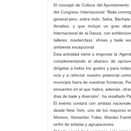
El concejal de Cultura del Ayuntamiento
del Congreso Internacional “Baila conmi
general pero, sobre todo, Salsa, Bachata 
Amaltea, y que incluye un gran abani
Internacional de la Danza, con exhibicion
talleres, masterclass, shows y baile soc
ambiente excepcional.
Esta actividad viene a engrosar la ‘Agen
complementando el abanico de opciones 
dirigidas a todos los gustos y para todas
ocio y a reforzar nuestro potencial co
municipio fuera de nuestras fronteras. Por
encuentro en el que habrá, además, otra
días de baile y diversión”, ha resaltado Pa
El evento contará con artistas naciona
desde New York, uno de los mayores est
Moreno; Yemambo Txikis; Mambo Family;
sinfín de artistas y agrupaciones.