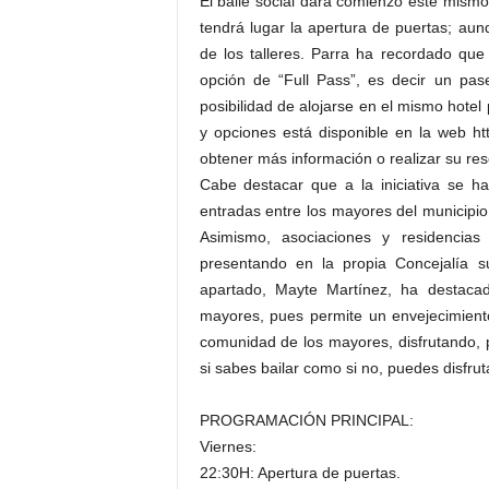
El baile social dará comienzo este mismo 
tendrá lugar la apertura de puertas; aun
de los talleres. Parra ha recordado que 
opción de “Full Pass”, es decir un pas
posibilidad de alojarse en el mismo hotel
y opciones está disponible en la web htt
obtener más información o realizar su re
Cabe destacar que a la iniciativa se h
entradas entre los mayores del municipio 
Asimismo, asociaciones y residencias
presentando en la propia Concejalía su
apartado, Mayte Martínez, ha destacado
mayores, pues permite un envejecimiento 
comunidad de los mayores, disfrutando, 
si sabes bailar como si no, puedes disfru
PROGRAMACIÓN PRINCIPAL:
Viernes:
22:30H: Apertura de puertas.