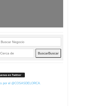
Buscar
Buscar
uenos en Twitter
ts por el @COSASDELORCA.