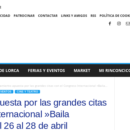
E
ACIDAD
PATROCINAR
CONTACTAR
LINKS Y AMIGOS
RSS
POLÍTICA DE COOKI
DE LORCA
FERIAS Y EVENTOS
MARKET
MI RINCONCIC
amiento apuesta por las grandes citas con el Congreso Internacional »Baila...
EVENTOS
CINE Y TEATRO
uesta por las grandes citas
ternacional »Baila
26 al 28 de abril