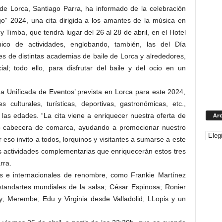
 de Lorca, Santiago Parra, ha informado de la celebración
go” 2024, una cita dirigida a los amantes de la música en
y Timba, que tendrá lugar del 26 al 28 de abril, en el Hotel
co de actividades, englobando, también, las del Día
es de distintas academias de baile de Lorca y alrededores,
ial; todo ello, para disfrutar del baile y del ocio en un
da Unificada de Eventos’ prevista en Lorca para este 2024,
culturales, turísticas, deportivas, gastronómicas, etc.,
Arc
 las edades. “La cita viene a enriquecer nuestra oferta de
mo cabecera de comarca, ayudando a promocionar nuestro
 eso invito a todos, lorquinos y visitantes a sumarse a este
s actividades complementarias que enriquecerán estos tres
rra.
les e internacionales de renombre, como Frankie Martínez
andartes mundiales de la salsa; César Espinosa; Ronier
 Merembe; Edu y Virginia desde Valladolid; LLopis y un