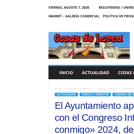
VIERNES, AGOSTO 7, 2026
REGISTRARSE / UNIRS
MARKET – GALERÍA COMERCIAL
POLÍTICA DE PRIV
C
O
S
A
S
D
E
INICIO
ACTUALIDAD
COSAS 
L
O
R
Inicio
Ferias y Eventos
Cine y Teatro
El Ayunt
C
ACTUALIDAD
FERIAS Y EVENTOS
AGENDA DE 
A
El Ayuntamiento ap
con el Congreso In
conmigo» 2024, del 