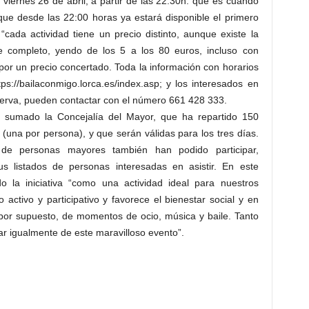
viernes 26 de abril, a partir de las 22:30h. que es cuando
que desde las 22:00 horas ya estará disponible el primero
“cada actividad tiene un precio distinto, aunque existe la
e completo, yendo de los 5 a los 80 euros, incluso con
 por un precio concertado. Toda la información con horarios
ps://bailaconmigo.lorca.es/index.asp; y los interesados en
serva, pueden contactar con el número 661 428 333.
a sumado la Concejalía del Mayor, que ha repartido 150
(una por persona), y que serán válidas para los tres días.
 de personas mayores también han podido participar,
s listados de personas interesadas en asistir. En este
 la iniciativa “como una actividad ideal para nuestros
activo y participativo y favorece el bienestar social y en
por supuesto, de momentos de ocio, música y baile. Tanto
tar igualmente de este maravilloso evento”.