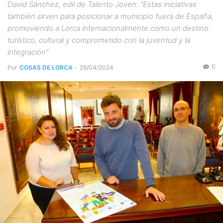
David Sánchez, edil de Talento Joven: “Estas iniciativas
también sirven para posicionar a municipio fuera de España,
promoviendo a Lorca internacionalmente como un destino
turístico, cultural y comprometido con la juventud y la
integración”
0
Por
COSAS DE LORCA
-
26/04/2024