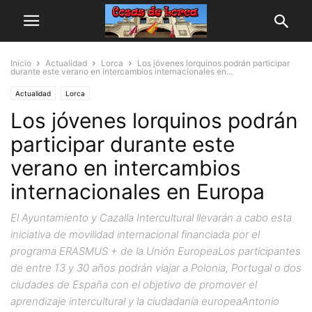
Inicio
Actualidad
Lorca
Los jóvenes lorquinos podrán participar
durante este verano en intercambios internacionales en...
Actualidad
Lorca
Los jóvenes lorquinos podrán
participar durante este
verano en intercambios
internacionales en Europa
El Ayuntamiento y Cazalla Intercultural llevarán a cabo esta
iniciativa de movilidad internacional financiada por el
programa ERASMUS + de la Unión EuropeaLos participantes
de entre 13 y 30 años podrán viajar a Polonia, Portugal o dos
ciudades de España con el objetivo de promover el
aprendizaje intercultural y la ciudadanía europeaAntonio