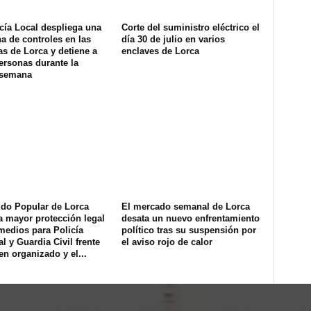
cía Local despliega una
Corte del suministro eléctrico el
na de controles en las
día 30 de julio en varios
s de Lorca y detiene a
enclaves de Lorca
ersonas durante la
 semana
ido Popular de Lorca
El mercado semanal de Lorca
a mayor protección legal
desata un nuevo enfrentamiento
medios para Policía
político tras su suspensión por
l y Guardia Civil frente
el aviso rojo de calor
en organizado y el...