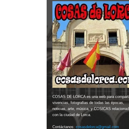
COSAS DE LORCA es una web para comparti
vivencias, fotografias de todas las épocas,
noticias, arte, música, y COSICAS relaciona
con la ciudad de Lorca.
Contáctanos:
cosasdelorca@gmail.com