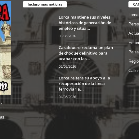
Incluso más noticias
CA
Lorca
Lorca mantiene sus niveles
históricos de generación de
Perso
empleo y sitúa...
Actua
05/08/2026
Empre
Casalduero reclama un plan
Paisa
de choque definitivo para
acabar con las...
Regio
05/08/2026
Calle
Lorca reitera su apoyo a la
recuperación de la línea
ferroviaria...
04/08/2026
r
das