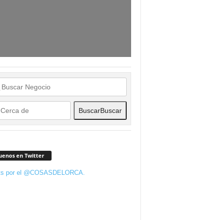
Buscar
Buscar
uenos en Twitter
ts por el @COSASDELORCA.