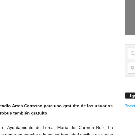
Síg
tadio Artes Carrasco para uso gratuito de los usuarios
Twee
robus también gratuito.
el Ayuntamiento de Lorca, María del Carmen Ruiz, ha
va a poner en marcha a la mayor brevedad posible un nuevo