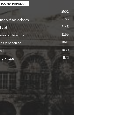
TEGORÍA POPULAR
2501
2186
nas y Asociaciones
2145
lidad
1195
sas y Negocios
1091
jes y pedanias
1030
nal
873
s y Plazas