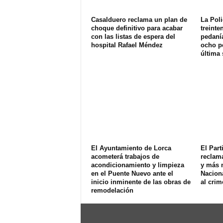
Casalduero reclama un plan de
La Poli
choque definitivo para acabar
treinte
con las listas de espera del
pedanía
hospital Rafael Méndez
ocho p
última
El Ayuntamiento de Lorca
El Part
acometerá trabajos de
reclam
acondicionamiento y limpieza
y más 
en el Puente Nuevo ante el
Naciona
inicio inminente de las obras de
al crim
remodelación