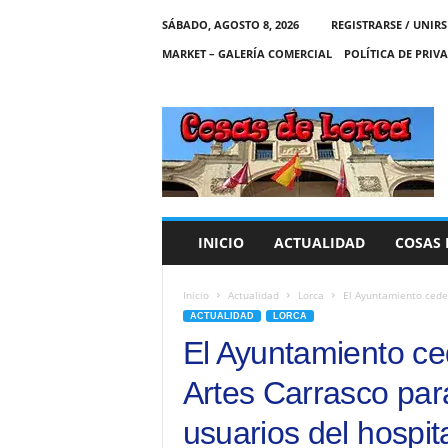
SÁBADO, AGOSTO 8, 2026
REGISTRARSE / UNIRS
MARKET – GALERÍA COMERCIAL
POLÍTICA DE PRIV
C
O
S
A
S
D
E
INICIO
ACTUALIDAD
COSAS 
L
O
R
Inicio
Actualidad
Lorca
El Ayuntamiento cede 
C
ACTUALIDAD
LORCA
A
El Ayuntamiento ced
Artes Carrasco para
usuarios del hospi