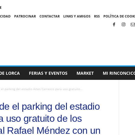
E
ACIDAD
PATROCINAR
CONTACTAR
LINKS Y AMIGOS
RSS
POLÍTICA DE COOKI
DE LORCA
FERIAS Y EVENTOS
MARKET
MI RINCONCIC
el parking del estadio Artes Carrasco para uso gratuito...
e el parking del estadio
 uso gratuito de los
tal Rafael Méndez con un