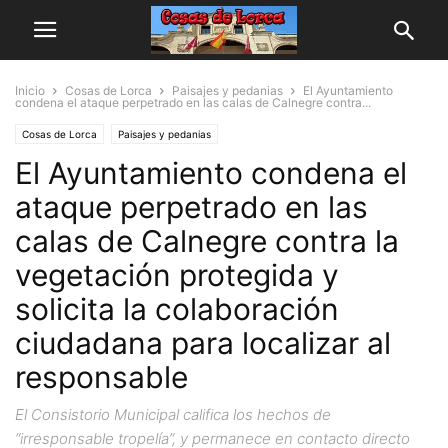
Inicio
Cosas de Lorca
Paisajes y pedanias
El Ayuntamiento
condena el ataque perpetrado en las calas de Calnegre contra...
Cosas de Lorca
Paisajes y pedanias
El Ayuntamiento condena el
ataque perpetrado en las
calas de Calnegre contra la
vegetación protegida y
solicita la colaboración
ciudadana para localizar al
responsable
El Consistorio Municipal califica los hechos de
“irresponsable tropelía”, y permanece en contacto directo