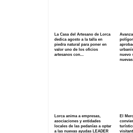
La Casa del Artesano de Lorca
Avanza 
dedica agosto a la talla en
polígon
piedra natural para poner en
aprobac
valor uno de los oficios
urbanís
artesanos con...
nuevo s
nuevas
Lorca anima a empresas,
El Merc
asociaciones y entidades
convier
locales de las pedanías a optar
turísti
a las nuevas ayudas LEADER
visitan