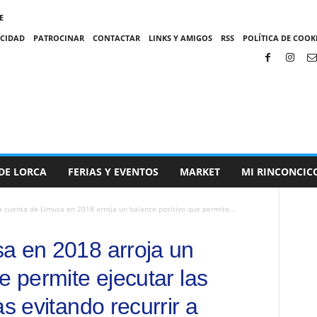
E
ACIDAD
PATROCINAR
CONTACTAR
LINKS Y AMIGOS
RSS
POLÍTICA DE COOKI
DE LORCA
FERIAS Y EVENTOS
MARKET
MI RINCONCIC
a cuenta de Limusa en 2018 arroja un balance positivo que permite...
a en 2018 arroja un
e permite ejecutar las
as evitando recurrir a