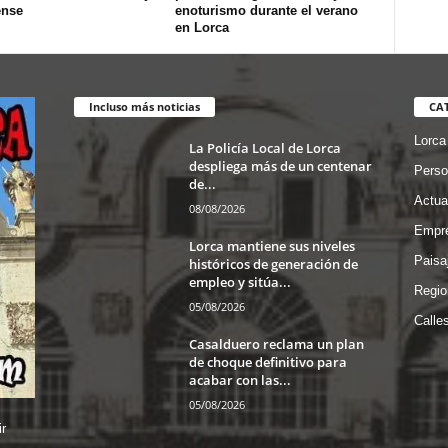
ense
enoturismo durante el verano
en Lorca
Incluso más noticias
CA
Lorca
La Policía Local de Lorca
despliega más de un centenar
Perso
de...
Actua
08/08/2026
Empre
Lorca mantiene sus niveles
Paisa
históricos de generación de
empleo y sitúa...
Regio
05/08/2026
Calle
Casalduero reclama un plan
de choque definitivo para
acabar con las...
05/08/2026
r