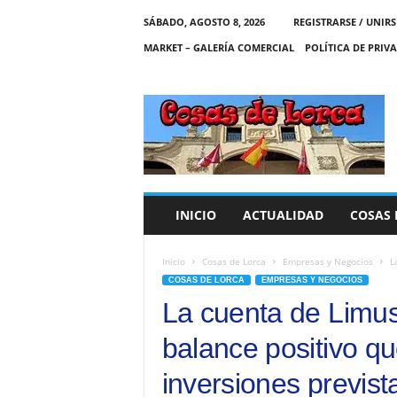
SÁBADO, AGOSTO 8, 2026
REGISTRARSE / UNIRS
MARKET – GALERÍA COMERCIAL
POLÍTICA DE PRIV
C
O
S
A
S
D
E
INICIO
ACTUALIDAD
COSAS 
L
O
R
Inicio
Cosas de Lorca
Empresas y Negocios
L
C
COSAS DE LORCA
EMPRESAS Y NEGOCIOS
A
La cuenta de Limus
balance positivo qu
inversiones previst