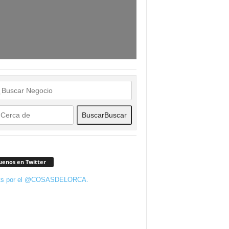
Buscar
Buscar
uenos en Twitter
ts por el @COSASDELORCA.