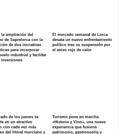
la ampliación del
El mercado semanal de Lorca
o de Saprelorca con la
desata un nuevo enfrentamiento
ión de dos iniciativas
político tras su suspensión por
ticas para incorporar
el aviso rojo de calor
uelo industrial y facilitar
 inversiones
ado de los jueves se
Turismo pone en marcha
te en un atractivo
«Historia y Vino», una nueva
co con cada vez más
experiencia que fusiona
tes del litoral murciano y
patrimonio, gastronomía y