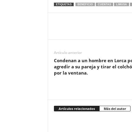
ETIQUETAS
BENEFICIO
CUENTAS
LIMUSA
Artículo anterior
Condenan a un hombre en Lorca p
agredir a su pareja y tirar el colch
por la ventana.
Artículos relacionados
Más del autor