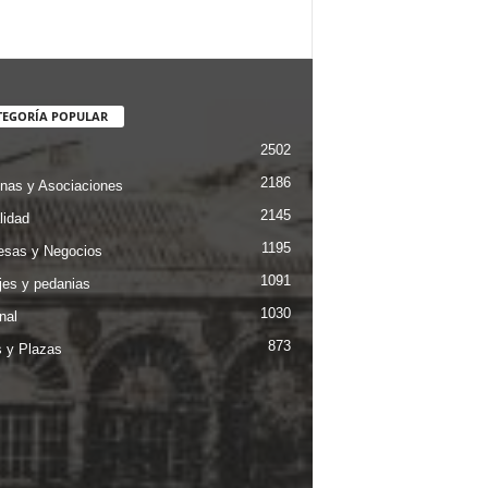
TEGORÍA POPULAR
2502
2186
nas y Asociaciones
2145
lidad
1195
sas y Negocios
1091
jes y pedanias
1030
nal
873
s y Plazas