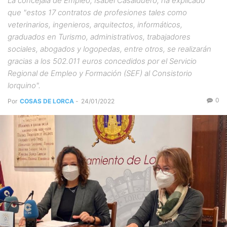
La concejala de Empleo, Isabel Casalduero, ha explicado
que "estos 17 contratos de profesiones tales como
veterinarios, ingenieros, arquitectos, informáticos,
graduados en Turismo, administrativos, trabajadores
sociales, abogados y logopedas, entre otros, se realizarán
gracias a los 502.011 euros concedidos por el Servicio
Regional de Empleo y Formación (SEF) al Consistorio
lorquino".
0
Por
COSAS DE LORCA
-
24/01/2022