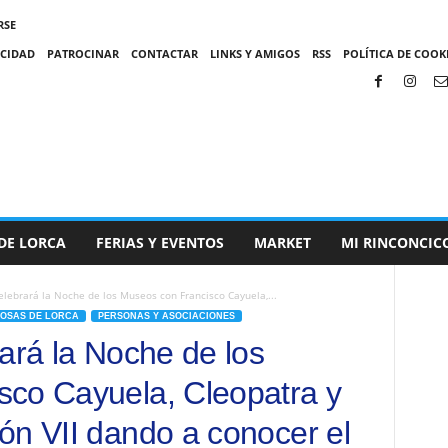
RSE
ACIDAD
PATROCINAR
CONTACTAR
LINKS Y AMIGOS
RSS
POLÍTICA DE COOKI
DE LORCA
FERIAS Y EVENTOS
MARKET
MI RINCONCIC
elebrará la Noche de los Museos con Francisco Cayuela,...
OSAS DE LORCA
PERSONAS Y ASOCIACIONES
ará la Noche de los
sco Cayuela, Cleopatra y
ón VII dando a conocer el