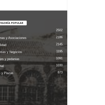
TEGORÍA POPULAR
2502
2186
nas y Asociaciones
2145
lidad
1195
sas y Negocios
1091
jes y pedanias
1030
nal
873
s y Plazas