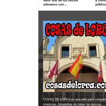
valor uno de los oficios
y convi
artesanos con...
pública
COSAS DE LORCA es una web para comparti
vivencias, fotografias de todas las épocas,