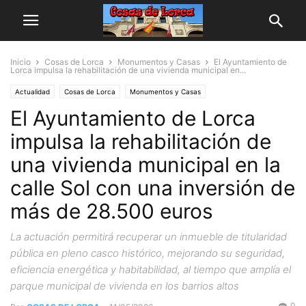
Inicio
Cosas de Lorca
Monumentos y Casas
El Ayuntamiento de
Lorca impulsa la rehabilitación de una vivienda municipal en...
Actualidad
Cosas de Lorca
Monumentos y Casas
El Ayuntamiento de Lorca
impulsa la rehabilitación de
una vivienda municipal en la
calle Sol con una inversión de
más de 28.500 euros
La actuación permitirá recuperar un inmueble de titularidad
pública en pleno casco histórico, mejorando su seguridad,
eficiencia energética y habitabilidad, al tiempo que amplía el
parque municipal de vivienda en los barrios altos
0